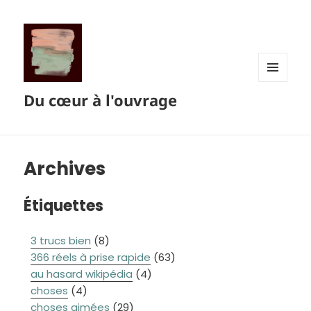
MENU
Du cœur à l'ouvrage
ET
WIDGETS
Archives
Étiquettes
3 trucs bien
(8)
366 réels à prise rapide
(63)
au hasard wikipédia
(4)
choses
(4)
choses aimées
(29)