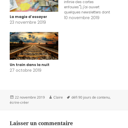
infinie des cartes
enfouies"), j'ai ouvert
quelques newsletters dont
La magie d’essayer
celle d'Austin Kleon et j'y ai
10 novembre 2019
23 novembre 2019
découvert cet article qui
aurait pu très bien le
compléter : "Pourquoi c'est
difficile d'imiter des dessins
d'enfant ? ". En réponse à
cette question qu'on lui
pose,…
Un train dans la nuit
27 octobre 2019
Publié
Auteur
Mots-
22 novembre 2019
Claire
défi 90 jours de contenu
,
le
clés
écrire-créer
Laisser un commentaire