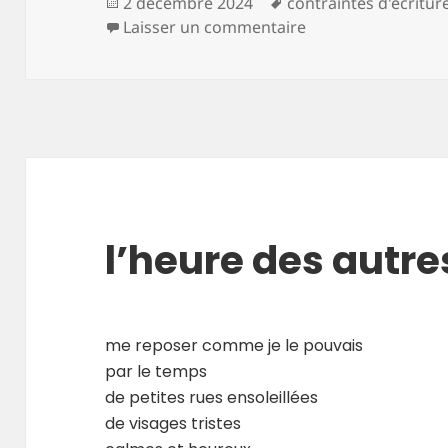
Publié
Mots-
2 décembre 2024
contraintes d'écritur
le
clés
sur de bleu et d’or
Laisser un commentaire
l’heure des autre
me reposer comme je le pouvais
par le temps
de petites rues ensoleillées
de visages tristes