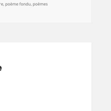
re
,
poème fondu
,
poèmes
res
e