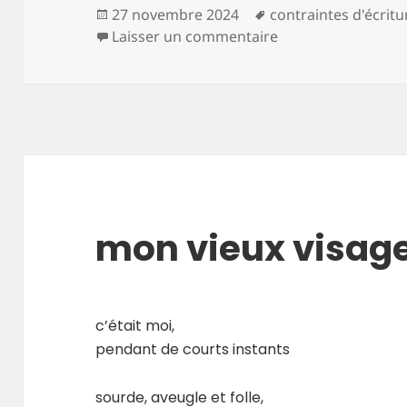
Publié
Mots-
27 novembre 2024
contraintes d'écritu
le
clés
sur l’heure des aut
Laisser un commentaire
mon vieux visag
c’était moi,
pendant de courts instants
sourde, aveugle et folle,