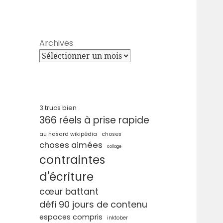
Archives
3 trucs bien
366 réels à prise rapide
au hasard wikipédia
choses
choses aimées
collage
contraintes
d'écriture
cœur battant
défi 90 jours de contenu
espaces compris
inktober