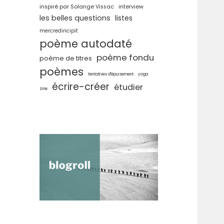
inspiré par Solange Vissac
interview
les belles questions
listes
mercredincipit
poème autodaté
poème fondu
poème de titres
poèmes
tentatives d'épuisement
yoga
écrire-créer
étudier
zine