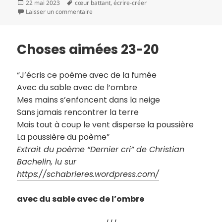
Publié
Mots-
22 mai 2023
cœur battant
,
écrire-créer
le
clés
sur Des cabanes de phrases
Laisser un commentaire
Choses aimées 23-20
“J’écris ce poème avec de la fumée
Avec du sable avec de l’ombre
Mes mains s’enfoncent dans la neige
Sans jamais rencontrer la terre
Mais tout à coup le vent disperse la poussière
La poussière du poème”
Extrait du poème “Dernier cri” de Christian
Bachelin, lu sur
https://schabrieres.wordpress.com/
avec du sable avec de l’ombre