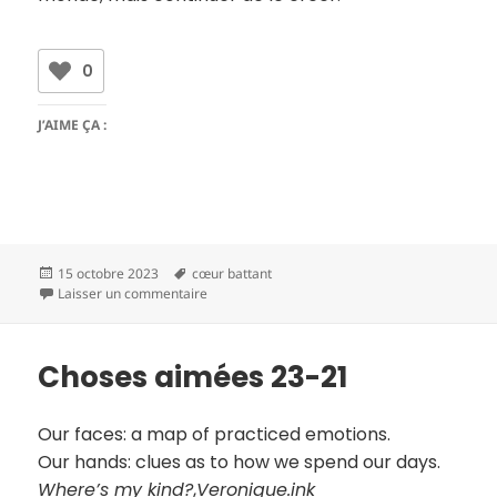
0
J’AIME ÇA :
Publié
Mots-
15 octobre 2023
cœur battant
le
clés
sur La pratique des herbes fraîches
Laisser un commentaire
Choses aimées 23-21
Our faces: a map of practiced emotions.
Our hands: clues as to how we spend our days.
Where’s my kind?
,
Veronique.ink