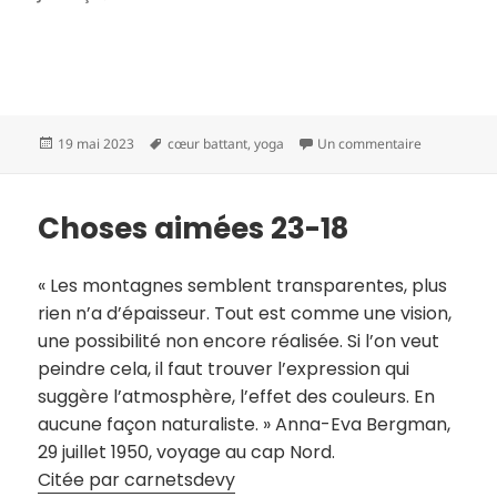
Publié
Mots-
sur Je m’y r
19 mai 2023
cœur battant
,
yoga
Un commentaire
le
clés
Choses aimées 23-18
« Les montagnes semblent transparentes, plus
rien n’a d’épaisseur. Tout est comme une vision,
une possibilité non encore réalisée. Si l’on veut
peindre cela, il faut trouver l’expression qui
suggère l’atmosphère, l’effet des couleurs. En
aucune façon naturaliste. » Anna-Eva Bergman,
29 juillet 1950, voyage au cap Nord.
Citée par carnetsdevy