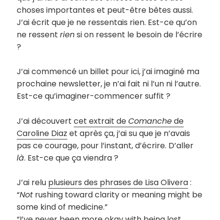
choses importantes et peut-être bêtes aussi.
J’ai écrit que je ne ressentais rien. Est-ce qu’on
ne ressent
rien
si on ressent le besoin de l’écrire
?
J’ai commencé un billet pour ici, j’ai imaginé ma
prochaine newsletter, je n’ai fait ni l’un ni l’autre.
Est-ce qu’imaginer-commencer suffit ?
J’ai découvert
cet extrait de
Comanche
de
Caroline Diaz
et après ça, j’ai su que je n’avais
pas ce courage, pour l’instant, d’écrire. D’aller
là
. Est-ce que ça viendra ?
J’ai relu
plusieurs des phrases de Lisa Olivera
:
“
Not
rushing toward clarity or meaning might be
some kind of medicine.”
“I’ve never been more okay with being lost.