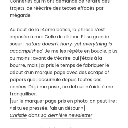
Conneries qui m’ont demandé de refaire des
trajets, de réécrire des textes effacés par
mégarde.
Au bout de la 14ème bêtise, la phrase s’est
imposée à moi. Celle du détour. Et sa grande.
soeur :
nature doesn’t hurry, yet everything is
accomplished
. Je me les répète en boucle, plus
ou moins ; avant de t’écrire, oui j’étais à la
bourre, mais j’ai pris le temps de fabriquer le
début d’un marque page avec des scraps of
papers que j’accumule depuis toutes ces
années. Déjà me pose ; ce détour m’aide à me
tranquilliser.
[sur le marque-page pris en photo, on peut lire :
« si tu es pressée, fais un détour »]
Christie
dans
sa dernière newsletter