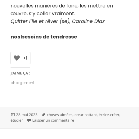
nouvelles manières de faire, les mettre en
œuvre, s’y coller vraiment.
Quitter l’île et rêver (se), Caroline Diaz
nos besoins de tendresse
+1
J’AIME ÇA :
chargement…
Publié
Mots-
28 mai 2023
choses aimées
,
cœur battant
,
écrire-créer
,
le
clés
sur Choses aimées 23-21
étudier
Laisser un commentaire