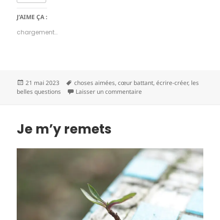
J’AIME ÇA :
chargement…
Publié
Mots-
21 mai 2023
choses aimées
,
cœur battant
,
écrire-créer
,
les
le
clés
sur Choses aimées 23-20
belles questions
Laisser un commentaire
Je m’y remets