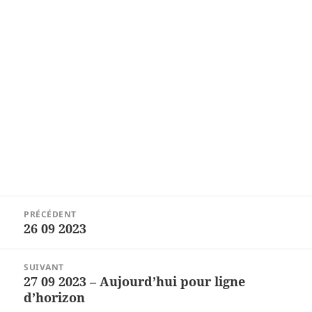
Navigation
PRÉCÉDENT
de
26 09 2023
Article
l’article
précédent :
SUIVANT
27 09 2023 – Aujourd’hui pour ligne
Article
d’horizon
suivant :