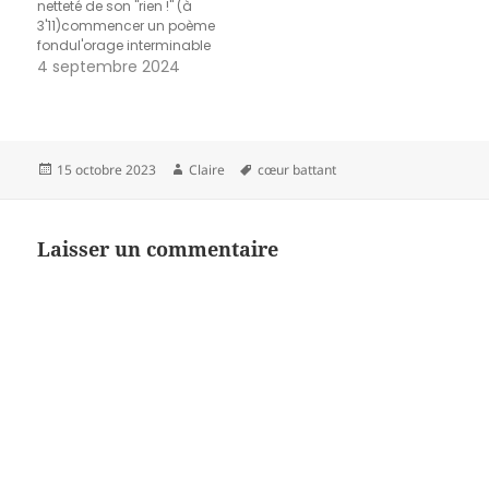
netteté de son "rien !" (à
3'11)commencer un poème
fondul'orage interminable
jeudi 2 maile journal du
4 septembre 2024
regard de Pierre Ménardla
pluieles mots de Pessoa "Le
vent qui passe, la nuit qui
fraîchit / Sont autre chose
que le vent et la nuit" cités…
Publié
Auteur
Mots-
15 octobre 2023
Claire
cœur battant
le
clés
Laisser un commentaire