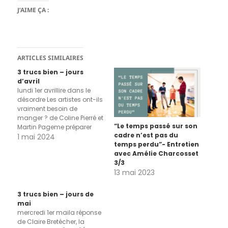
J’AIME ÇA :
ARTICLES SIMILAIRES
3 trucs bien – jours
d’avril
lundi 1er avrillire dans le
désordre Les artistes ont-ils
vraiment besoin de
manger ? de Coline Pierré et
“Le temps passé sur son
Martin Pageme préparer
cadre n’est pas du
une petite fiche à consulter
1 mai 2024
temps perdu”- Entretien
au boulot pour les
avec Amélie Charcosset
moments de grand
3/3
douteles oiseaux, concert
13 mai 2023
du soir après la pluie mardi
2 avrilla première session
de travail de notre…
3 trucs bien – jours de
mai
mercredi 1er maila réponse
de Claire Bretécher, la