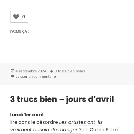
0
J’AIME ÇA :
Publié
Mots-
4 septembre 2024
3 trucs bien
,
listes
le
clés
sur 3 trucs bien – jours de mai
Laisser un commentaire
3 trucs bien – jours d’avril
lundi 1er avril
lire dans le désordre
Les artistes ont-ils
vraiment besoin de manger ?
de Coline Pierré