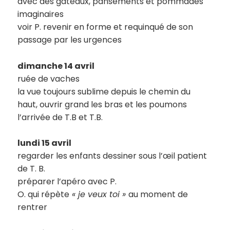
avec des gâteaux, pansements et pommades
imaginaires
voir P. revenir en forme et requinqué de son
passage par les urgences
dimanche 14 avril
ruée de vaches
la vue toujours sublime depuis le chemin du
haut, ouvrir grand les bras et les poumons
l’arrivée de T.B et T.B.
lundi 15 avril
regarder les enfants dessiner sous l’œil patient
de T. B.
préparer l’apéro avec P.
O. qui répète
« je veux toi »
au moment de
rentrer