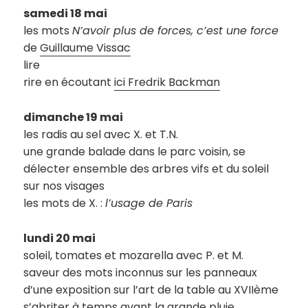
samedi 18 mai
les mots
N’avoir plus de forces, c’est une force
de
Guillaume Vissac
lire
rire en écoutant
ici Fredrik Backman
dimanche 19 mai
les radis au sel avec X. et T.N.
une grande balade dans le parc voisin, se
délecter ensemble des arbres vifs et du soleil
sur nos visages
les mots de X. :
l’usage de Paris
lundi 20 mai
soleil, tomates et mozarella avec P. et M.
saveur des mots inconnus sur les panneaux
d’une exposition sur l’art de la table au XVIIème
s’abriter à temps avant la grande pluie