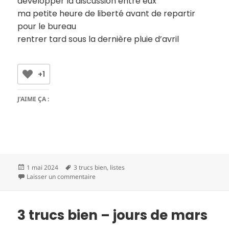
développer la discussion entre eux
ma petite heure de liberté avant de repartir
pour le bureau
rentrer tard sous la dernière pluie d’avril
+1
J’AIME ÇA :
Publié
Mots-
1 mai 2024
3 trucs bien
,
listes
le
clés
sur 3 trucs bien – jours d’avril
Laisser un commentaire
3 trucs bien – jours de mars