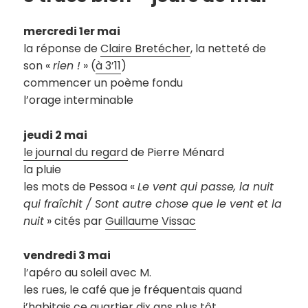
mercredi 1er mai
la réponse de
Claire Bretécher
, la netteté de
son «
rien !
» (
à 3’1
1
)
commencer un poème fondu
l’orage interminable
jeudi 2 mai
le journal du regard
de Pierre Ménard
la pluie
les mots de Pessoa «
Le vent qui passe, la nuit
qui fraîchit / Sont autre chose que le vent et la
nuit
» cités par
Guillaume Vissac
vendredi 3 mai
l’apéro au soleil avec M.
les rues, le café que je fréquentais quand
j’habitais ce quartier dix ans plus tôt