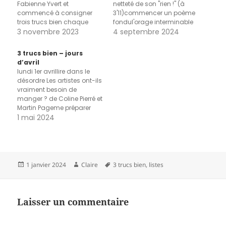
Fabienne Yvert et
netteté de son "rien !" (à
commencé à consigner
3'11)commencer un poème
trois trucs bien chaque
fondul'orage interminable
jour. mardi 31 octobrevoir A.
3 novembre 2023
jeudi 2 maile journal du
4 septembre 2024
et O. courir vers moi sur la
regard de Pierre Ménardla
place du village et
pluieles mots de Pessoa "Le
3 trucs bien – jours
s'écraser de joie dans mes
vent qui passe, la nuit qui
d’avril
genouxfaire le tour des
fraîchit / Sont autre chose
lundi 1er avrillire dans le
maisons pour Halloween et
que le vent et la nuit" cités…
désordre Les artistes ont-ils
découvrir…
vraiment besoin de
manger ? de Coline Pierré et
Martin Pageme préparer
une petite fiche à consulter
1 mai 2024
au boulot pour les
moments de grand
douteles oiseaux, concert
du soir après la pluie mardi
2 avrilla première session
Publié
Auteur
Mots-
1 janvier 2024
Claire
3 trucs bien
,
listes
de travail de notre…
le
clés
Laisser un commentaire