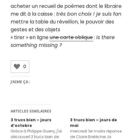
acheter un recueil de poèmes dont le libraire
me dit à la caisse :
très bon choix ! je suis fan
mettre la table du réveillon, le pouvoir des
gestes et des objets
« tirer » en ligne
une carte oblique
:
is there
something missing ?
0
J’AIME ÇA :
ARTICLES SIMILAIRES
3 trucs bien – jours
3 trucs bien – jours de
d’octobre
mai
Grâce à Philippe Guerry, j'ai
mercredi 1er maila réponse
découvert 3 trucs bien de
de Claire Bretécher, la