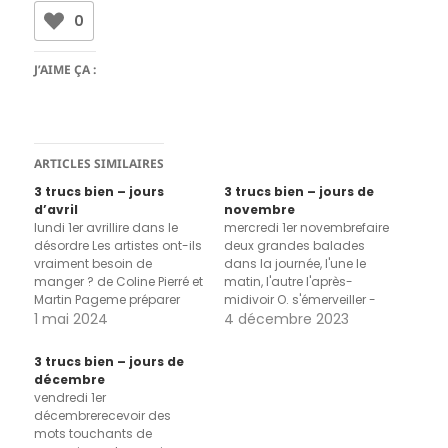
0
J’AIME ÇA :
ARTICLES SIMILAIRES
3 trucs bien – jours
3 trucs bien – jours de
d’avril
novembre
lundi 1er avrillire dans le
mercredi 1er novembrefaire
désordre Les artistes ont-ils
deux grandes balades
vraiment besoin de
dans la journée, l'une le
manger ? de Coline Pierré et
matin, l'autre l'après-
Martin Pageme préparer
midivoir O. s'émerveiller -
une petite fiche à consulter
1 mai 2024
wooo bouche ronde en
4 décembre 2023
au boulot pour les
pointant du doigt - du
moments de grand
coucher du soleil sur la
3 trucs bien – jours de
douteles oiseaux, concert
campagnevoir P. se régaler
décembre
du soir après la pluie mardi
de la soupe que j'ai faite et
vendredi 1er
2 avrilla première session
reprendre des couleurs
décembrerecevoir des
de travail de notre…
jeudi 2 novembreprofiter
mots touchants de
d'un beau…