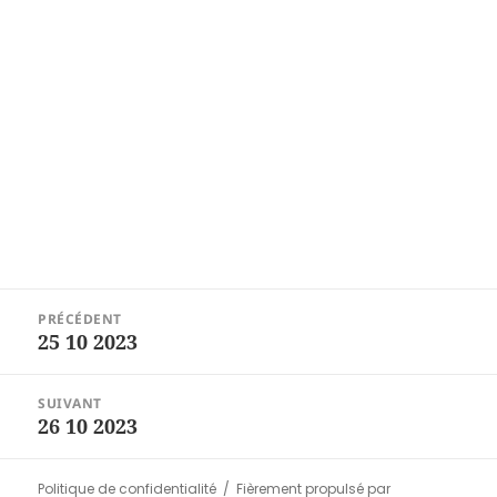
Navigation
PRÉCÉDENT
de
25 10 2023
Article
l’article
précédent :
SUIVANT
26 10 2023
Article
suivant :
Politique de confidentialité
Fièrement propulsé par