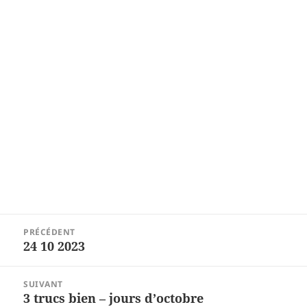
Navigation
PRÉCÉDENT
de
24 10 2023
Article
l’article
précédent :
SUIVANT
3 trucs bien – jours d’octobre
Article