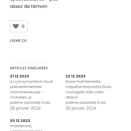
assez de témoin
0
J’AIME ÇA :
ARTICLES SIMILAIRES
21 12 2023
22 12 2023
ici çava,monterun feu,le
écrire maintenantle
pressentimentdes
corpsflamboyant,la findu
mainsheureuses –
couragelà oùle cœur
chantiers, je
attend
poème autodaté mais
poème autodaté mais
aussi poème de titres
28 janvier 2024
aussi poème de titres
29 janvier 2024
20 12 2023
maintenant,