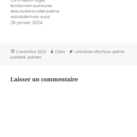
commeparmagie,
écrire,croire auxfauves
etrecoudre le soleil poème
autodaté mais aussi
poème de titres
28 janvier 2024
Publié
Auteur
Mots-
3 novembre 2023
Claire
contraintes d'écriture
,
poème
le
clés
autodaté
,
poèmes
Laisser un commentaire