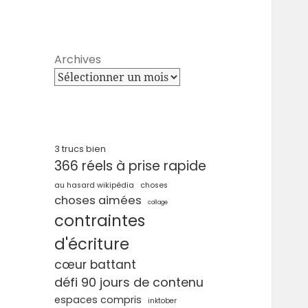
Archives
3 trucs bien
366 réels à prise rapide
au hasard wikipédia
choses
choses aimées
collage
contraintes
d'écriture
cœur battant
défi 90 jours de contenu
espaces compris
inktober