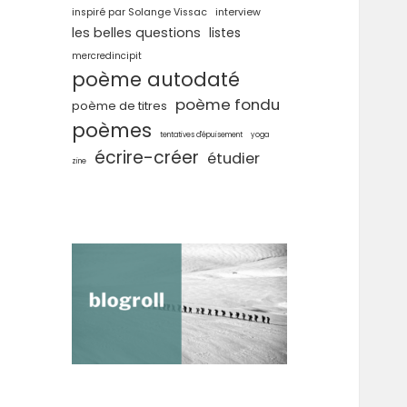
inspiré par Solange Vissac
interview
les belles questions
listes
mercredincipit
poème autodaté
poème fondu
poème de titres
poèmes
tentatives d'épuisement
yoga
écrire-créer
étudier
zine