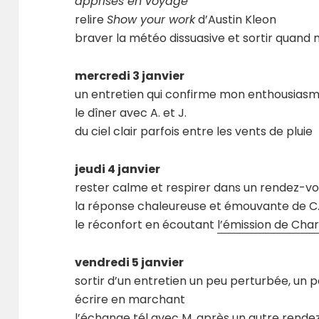
apprises en voyage
relire
Show your work
d’Austin Kleon
braver la météo dissuasive et sortir quan
mercredi 3 janvier
un entretien qui confirme mon enthousiasm
le dîner avec A. et J.
du ciel clair parfois entre les vents de pluie
jeudi 4 janvier
rester calme et respirer dans un rendez-vou
la réponse chaleureuse et émouvante de C
le réconfort en écoutant
l’émission de Char
vendredi 5 janvier
sortir d’un entretien un peu perturbée, un
écrire en marchant
l’échange tél avec M. après un autre rende