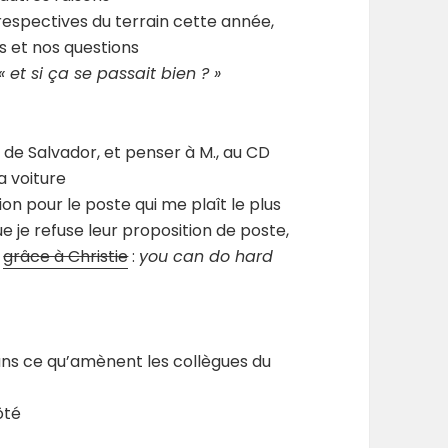
 respectives du terrain cette année,
s et nos questions
« et si ça se passait bien ? »
e
de Salvador, et penser à M., au CD
a voiture
on pour le poste qui me plaît le plus
e je refuse leur proposition de poste,
t
grâce à Christie
:
you can do hard
dans ce qu’amènent les collègues du
ôté