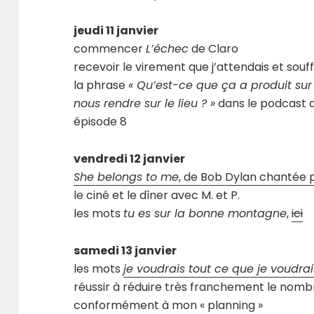
jeudi 11 janvier
commencer
L’échec
de Claro
recevoir le virement que j’attendais et sou
la phrase
« Qu’est-ce que ça a produit sur
nous rendre sur le lieu ? »
dans le podcast d
épisode 8
vendredi 12 janvier
She belongs to me
, de Bob Dylan chantée 
le ciné et le dîner avec M. et P.
les mots
tu es sur la bonne montagne
,
ici
samedi 13 janvier
les mots
je voudrais tout ce que je voudrai
réussir à réduire très franchement le nomb
conformément à mon « planning »