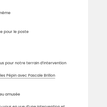
d même
e pour le poste
s pour notre terrain d’intervention
.
les Pépin avec Pascale Brillon
 peu amusée
z-vous en vue d’une intervention et