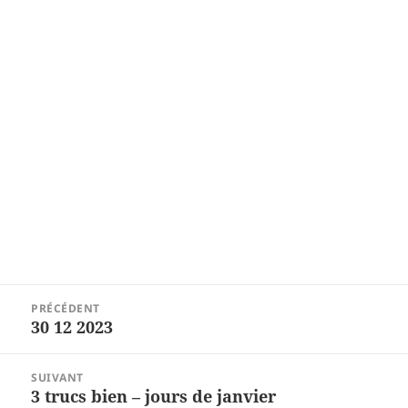
Navigation
PRÉCÉDENT
de
30 12 2023
Article
l’article
précédent :
SUIVANT
3 trucs bien – jours de janvier
Article