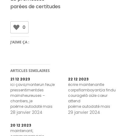
parées de certitudes
0
J’AIME ÇA :
ARTICLES SIMILAIRES
21 12 2023
22 12 2023
ici çava,monterun feu,le
écrire maintenantle
pressentimentdes
corpsflamboyant,la findu
mainsheureuses –
couragelà oùle cœur
chantiers, je
attend
poème autodaté mais
poème autodaté mais
aussi poème de titres
28 janvier 2024
aussi poème de titres
29 janvier 2024
20 12 2023
maintenant,