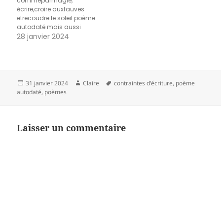
commeparmagie,
écrire,croire auxfauves
etrecoudre le soleil poème
autodaté mais aussi
poème de titres
28 janvier 2024
Publié
Auteur
Mots-
31 janvier 2024
Claire
contraintes d'écriture
,
poème
le
clés
autodaté
,
poèmes
Laisser un commentaire