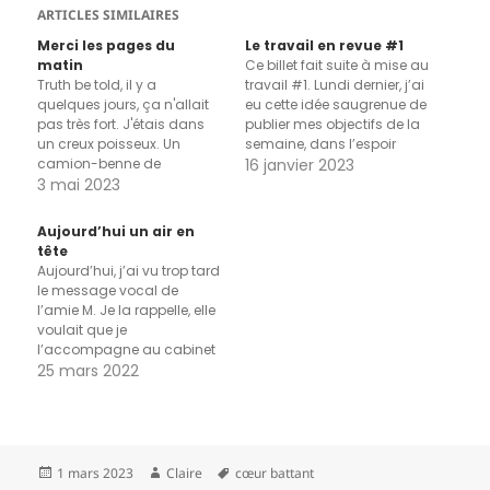
ARTICLES SIMILAIRES
Merci les pages du
Le travail en revue #1
matin
Ce billet fait suite à mise au
Truth be told, il y a
travail #1. Lundi dernier, j’ai
quelques jours, ça n'allait
eu cette idée saugrenue de
pas très fort. J'étais dans
publier mes objectifs de la
un creux poisseux. Un
semaine, dans l’espoir
camion-benne de
d’augmenter les chances
16 janvier 2023
tristesse. Incapable de
3 mai 2023
de faire ce que j’ai dit, et
décider si je dois oui ou
dans l’idée de revenir ici,
non partir cette semaine.
passer en revue les
Aujourd’hui un air en
Vers un lieu associé à
accomplis et les ressentis,
tête
beaucoup de joie, de rires
traquer les…
Aujourd’hui, j’ai vu trop tard
et d’amour, et aussi parfois,
le message vocal de
ces…
l’amie M. Je la rappelle, elle
voulait que je
l’accompagne au cabinet
infirmier car elle
25 mars 2022
appréhendait, puis qu’on
aille déjeuner. Une part de
moi n’a pas très envie c’est
vrai, et c’est trop tard, le
rendez-vous est dans 10
Publié
Auteur
Mots-
1 mars 2023
Claire
cœur battant
minutes. Elle…