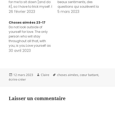
for me to sit down [and do
beaux sentiments, des
it], so I have to trick myself. I
questions qui soulèvent la
elaborate a very simple
26 février 2023
poussière des idées reçues,
5 mars 2023
strategy which, at least
des réponses qui
with me, it works: I put down
soulagent les angoisses
Choses aimées 23-17
ideas. And I put them
des insomniaques, un
Do not look outside of
down, usually, already in…
message d’une
yourself for love. The only
quelconque sagesse à
person who will stay
transmettre au monde (...)
throughout all that, with
non, vraiment, je pense
you, is you.Love yourself as
pas…
is. Do not ever demand
30 avril 2023
from yourself another
version. Stay with the
present version of you,
unconditionally.Do not try
to chase away some
Publié
Auteur
Mots-
12 mars 2023
Claire
choses aimées
,
cœur battant
,
emotions, to make place…
le
clés
écrire-créer
Laisser un commentaire