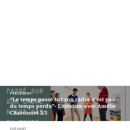
Navigation
PRÉCÉDENT
de
“Le temps passé sur son cadre n’est pas
Article
l’article
du temps perdu”- Entretien avec Amélie
précédent :
Charcosset 3/3
SUIVANT