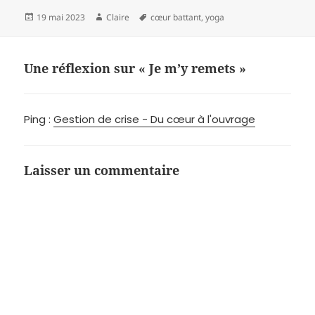
accomplis et les ressentis,
traquer les…
Publié
Auteur
Mots-
19 mai 2023
Claire
cœur battant
,
yoga
le
clés
Une réflexion sur « Je m’y remets »
Ping :
Gestion de crise - Du cœur à l'ouvrage
Laisser un commentaire