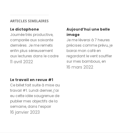
ARTICLES SIMILAIRES
Le dictaphone
Aujourd’hui une belle
Journée très productive,
image
comparée aux soixante
Je me lèverai à 7 heures
dernières. Je me remets
précises comme prévu, je
enfin plus sérieusement
boirai mon café en
aux lectures dans le cadre
regardant le vent souffler
de mes études, délaissées
11 avril 2022
sur mes bambous, en
en m'occupant de ce site à
écoutant le monde se
16 mars 2022
me perdre dans des détails
découper en petites
labyrinthiques, et en me
phrases dans ma radio, je
Le travail en revue #1
faisant de fausses
tartinerai de confiture une
Ce billet fait suite à mise au
promesses "demain,
tranche de pain complet
travail #1. Lundi dernier, j’ai
demain, toujours demain".
sans y penser, je ferai vingt
eu cette idée saugrenue de
En fin de matinée, j'ai…
minutes de…
publier mes objectifs de la
semaine, dans l’espoir
d’augmenter les chances
16 janvier 2023
de faire ce que j’ai dit, et
dans l’idée de revenir ici,
passer en revue les