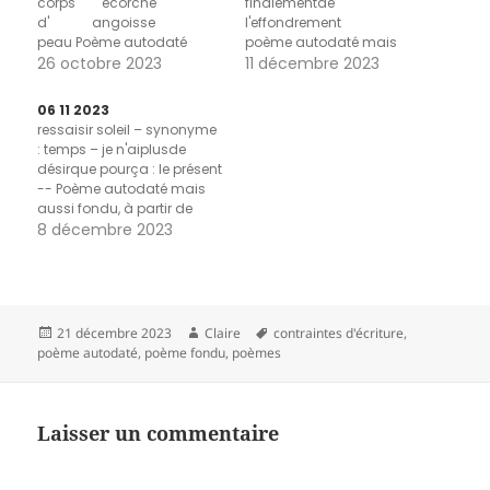
corps écorché
finalementde
d' angoisse prendre
l'effondrement
peau Poème autodaté
poème autodaté mais
mais aussi fondu à partir
26 octobre 2023
aussi fondu à partir de
11 décembre 2023
des pages 30 et 31 du
mon journal du 7
Journal d'un corps de
novembre 2023
06 11 2023
Daniel Pennac, Gallimard
ressaisir soleil – synonyme
: temps – je n'aiplusde
désirque pourça : le présent
-- Poème autodaté mais
aussi fondu, à partir de
mon journal du 6
8 décembre 2023
novembre 2023
Publié
Auteur
Mots-
21 décembre 2023
Claire
contraintes d'écriture
,
le
clés
poème autodaté
,
poème fondu
,
poèmes
Laisser un commentaire