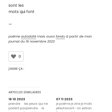
sont les
mots qui font
—
poème
autodaté
mais aussi
fondu
à partir de mon
journal
du 16 novembre 2023
0
J’AIME ÇA :
ARTICLES SIMILAIRES
16 10 2023
07 11 2023
prendre les peurs qui ne
je poème je zine je mots
parlent pasprendre le
jefeufaisant –on estloin