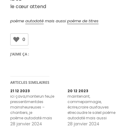
le cœur attend
poème
autodaté
mais aussi
poème de titres
0
J’AIME ÇA :
ARTICLES SIMILAIRES
21 12 2023
20 12 2023
ici çava,monterun feu,le
maintenant,
pressentimentdes
commeparmagie,
mainsheureuses –
écrire,croire auxfauves
chantiers, je
etrecoudre le soleil poème
poème autodaté mais
autodaté mais aussi
aussi poème de titres
28 janvier 2024
poème de titres
28 janvier 2024