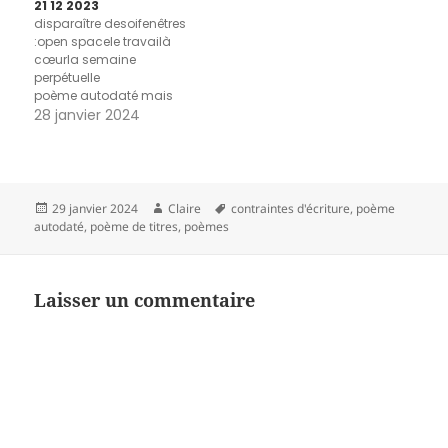
21 12 2023
disparaître desoifenêtres
:open spacele travailà
cœurla semaine
perpétuelle
poème autodaté mais
aussi poème de titres
28 janvier 2024
Publié
Auteur
Mots-
29 janvier 2024
Claire
contraintes d'écriture
,
poème
le
clés
autodaté
,
poème de titres
,
poèmes
Laisser un commentaire