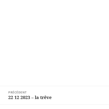
Navigation
PRÉCÉDENT
de
22 12 2023 – la trêve
Article
l’article
précédent :