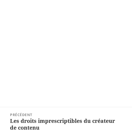
Navigation
PRÉCÉDENT
de
Les droits imprescriptibles du créateur
Article
l’article
de contenu
précédent :