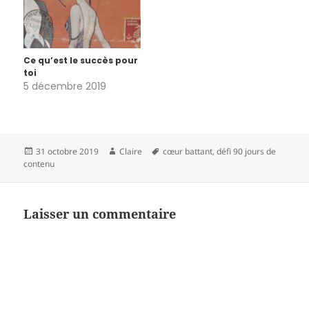
Ce qu’est le succès pour
toi
5 décembre 2019
Publié
Auteur
Mots-
31 octobre 2019
Claire
cœur battant
,
défi 90 jours de
le
clés
contenu
Laisser un commentaire