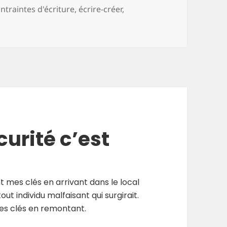
ntraintes d'écriture
,
écrire-créer
,
rd’hui un projet
curité c’est
t mes clés en arrivant dans le local
out individu malfaisant qui surgirait.
mes clés en remontant.