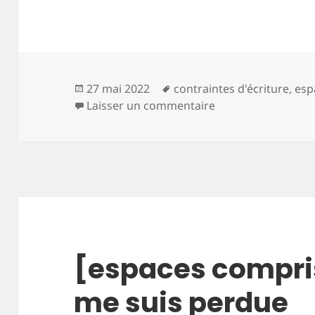
Publié
Mots-
27 mai 2022
contraintes d'écriture
,
esp
le
clés
sur [espaces compri
Laisser un commentaire
[espaces compris]
me suis perdue