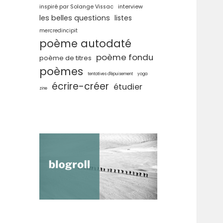
inspiré par Solange Vissac
interview
les belles questions
listes
mercredincipit
poème autodaté
poème fondu
poème de titres
poèmes
tentatives d'épuisement
yoga
écrire-créer
étudier
zine