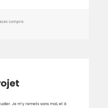
aces compris
is] le lieu où je me suis perdue
ojet
 étudier. Je m’y remets sans mal, et à