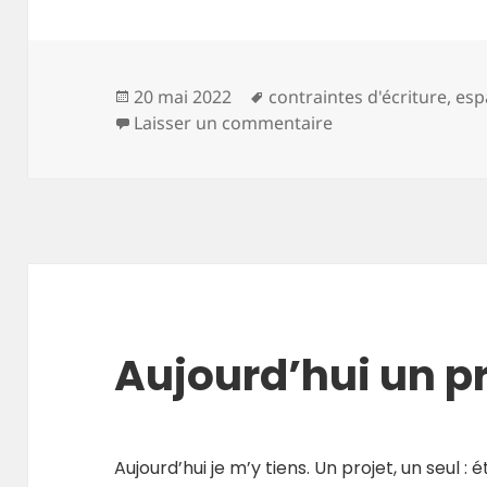
Publié
Mots-
20 mai 2022
contraintes d'écriture
,
esp
le
clés
sur [espaces compr
Laisser un commentaire
Aujourd’hui un pr
Aujourd’hui je m’y tiens. Un projet, un seul :