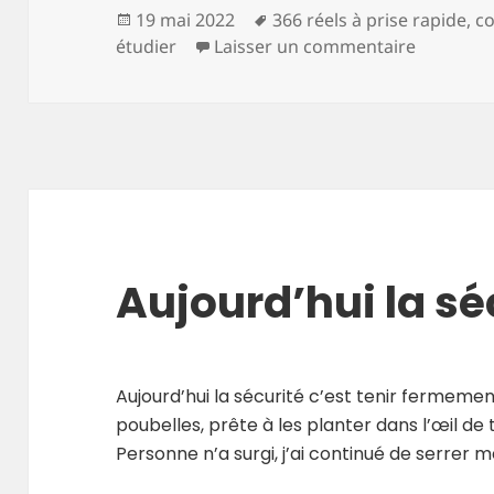
Publié
Mots-
19 mai 2022
366 réels à prise rapide
,
co
le
clés
sur Aujou
étudier
Laisser un commentaire
Aujourd’hui la sé
Aujourd’hui la sécurité c’est tenir fermemen
poubelles, prête à les planter dans l’œil de t
Personne n’a surgi, j’ai continué de serrer 