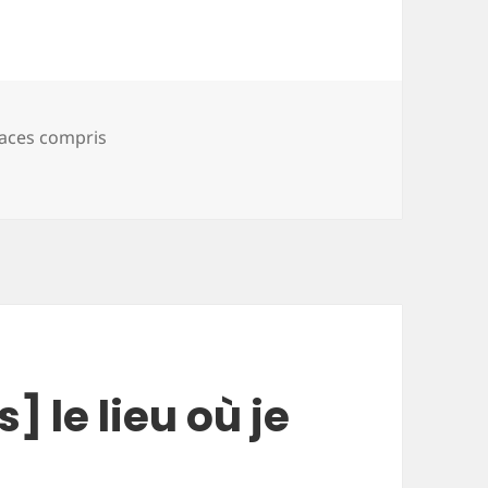
aces compris
s] le lieu qui m’a le plus marquée à l’étranger
 le lieu où je