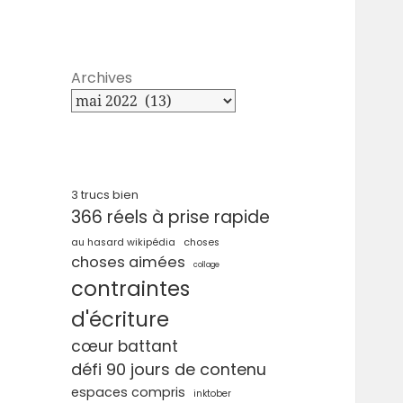
Archives
3 trucs bien
366 réels à prise rapide
au hasard wikipédia
choses
choses aimées
collage
contraintes
d'écriture
cœur battant
défi 90 jours de contenu
espaces compris
inktober