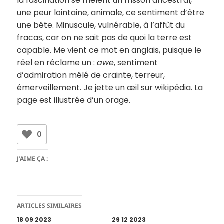
la fascination se mêlent un frisson ancestral,
une peur lointaine, animale, ce sentiment d’être
une bête. Minuscule, vulnérable, à l’affût du
fracas, car on ne sait pas de quoi la terre est
capable. Me vient ce mot en anglais, puisque le
réel en réclame un :
awe
, sentiment
d’admiration mêlé de crainte, terreur,
émerveillement. Je jette un œil sur wikipédia. La
page est illustrée d’un orage.
0
J’AIME ÇA :
ARTICLES SIMILAIRES
18 09 2023
29 12 2023