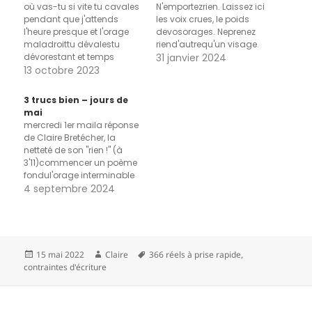
où vas-tu si vite tu cavales
N'emportezrien. Laissez ici
pendant que j'attends
les voix crues, le poids
l'heure presque et l'orage
devosorages. Neprenez
maladroittu dévalestu
riend'autrequ'un visage.
dévorestant et temps
31 janvier 2024
13 octobre 2023
3 trucs bien – jours de
mai
mercredi 1er maila réponse
de Claire Bretécher, la
netteté de son "rien !" (à
3'11)commencer un poème
fondul'orage interminable
jeudi 2 maile journal du
4 septembre 2024
regard de Pierre Ménardla
pluieles mots de Pessoa "Le
vent qui passe, la nuit qui
fraîchit / Sont autre chose
que le vent et la nuit" cités…
Publié
Auteur
Mots-
15 mai 2022
Claire
366 réels à prise rapide
,
le
clés
contraintes d'écriture