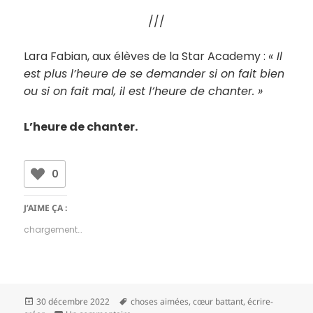
///
Lara Fabian, aux élèves de la Star Academy :
« Il
est plus l’heure de se demander si on fait bien
ou si on fait mal, il est l’heure de chanter. »
L’heure de chanter.
0
J’AIME ÇA :
chargement…
Publié
Mots-
30 décembre 2022
choses aimées
,
cœur battant
,
écrire-