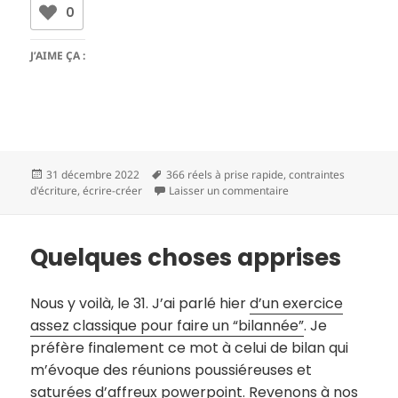
0
J’AIME ÇA :
Publié
Mots-
31 décembre 2022
366 réels à prise rapide
,
contraintes
le
clés
sur Aujourd’hui ce qu
d'écriture
,
écrire-créer
Laisser un commentaire
Quelques choses apprises
Nous y voilà, le 31. J’ai parlé hier
d’un exercice
assez classique pour faire un “bilannée”
. Je
préfère finalement ce mot à celui de bilan qui
m’évoque des réunions poussiéreuses et
saturées d’affreux powerpoint. Revenons à nos