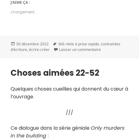
J’AIME ÇA :
chargement…
Publié
Mots-
30 décembre 2022
366 réels à prise rapide
,
contraintes
le
clés
sur Aujourd’hui une ph
d'écriture
,
écrire-créer
Laisser un commentaire
Choses aimées 22-52
Quelques choses cueillies qui donnent du cœur à
l’ouvrage.
///
Ce dialogue dans la série géniale
Only murders
in the building
: