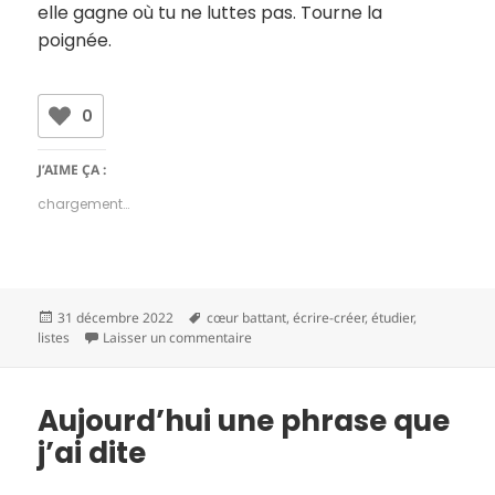
elle gagne où tu ne luttes pas. Tourne la
poignée.
0
J’AIME ÇA :
chargement…
Publié
Mots-
31 décembre 2022
cœur battant
,
écrire-créer
,
étudier
,
le
clés
sur Quelques choses apprises
listes
Laisser un commentaire
Aujourd’hui une phrase que
j’ai dite