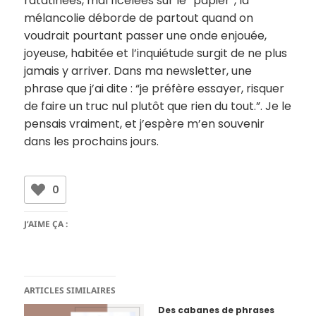
ratatinées, mal ficelées sur le “papier”, la
mélancolie déborde de partout quand on
voudrait pourtant passer une onde enjouée,
joyeuse, habitée et l’inquiétude surgit de ne plus
jamais y arriver. Dans ma newsletter, une
phrase que j’ai dite : “je préfère essayer, risquer
de faire un truc nul plutôt que rien du tout.”. Je le
pensais vraiment, et j’espère m’en souvenir
dans les prochains jours.
0
J’AIME ÇA :
ARTICLES SIMILAIRES
Des cabanes de phrases