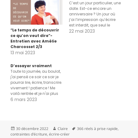
C’est un jour particulier, une
date. Est-ce encore un
anniversaire ? Un jour où
j’ai l’impression qu’écrire
est interdit, que seul le
“Le temps de découvrir
silence est requis. On peut
22 mai 2023
ce qu’on veut dire”-
écrire en silence pourtant,
Entretien avec Amélie
c’est drôle comme
Charcosset 2/3
j’entends le silence étendu
13 mai 2023
à tous les mots qu’ils soit
tracés ou dits. Est-ce qu’on
se…
D’essayer vraiment
Toute la journée, au boulot,
j'ai pensé ce soir ce soir je
pourrai lire, écrire, transcrire.
vivement ! patience ! Me
voilà rentrée et je n'ai plus
envie de rien. Sauf peut-
6 mars 2023
être manger des granolas.
J'allume quelques lampes
dans l'appart tout gris, et je
m'enfouis dans le plaid et
l'oubli. Alors que…
Publié
Auteur
Mots-
30 décembre 2022
Claire
366 réels à prise rapide
,
le
clés
contraintes d'écriture
,
écrire-créer