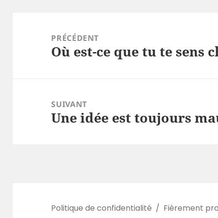
Navigation
de
PRÉCÉDENT
Où est-ce que tu te sens c
l’article
Article
précédent :
SUIVANT
Une idée est toujours ma
Article
suivant :
Politique de confidentialité
Fièrement pr