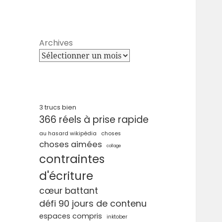
Archives
3 trucs bien
366 réels à prise rapide
au hasard wikipédia
choses
choses aimées
collage
contraintes
d'écriture
cœur battant
défi 90 jours de contenu
espaces compris
inktober