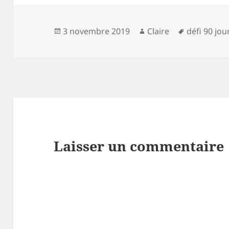
Publié
Auteur
Mots-
3 novembre 2019
Claire
défi 90 jo
le
clés
Laisser un commentaire