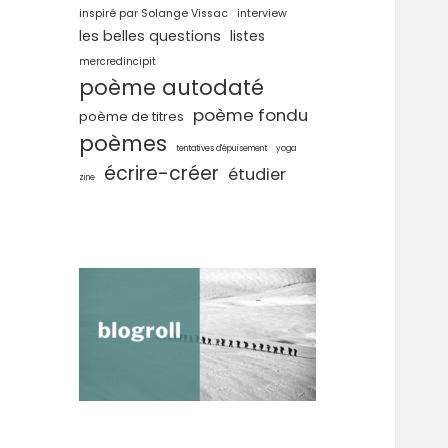
inspiré par Solange Vissac
interview
les belles questions
listes
mercredincipit
poème autodaté
poème fondu
poème de titres
poèmes
tentatives d'épuisement
yoga
écrire-créer
étudier
zine