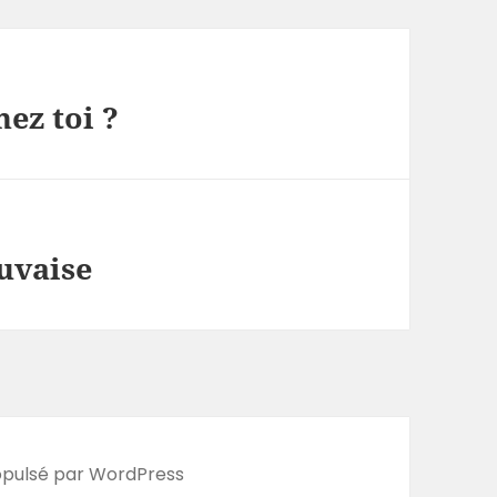
hez toi ?
uvaise
opulsé par WordPress