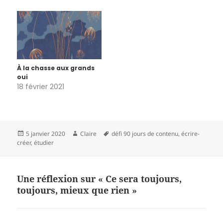
haut, ça marche pas ; je
couche en pensant à ce
me souviens qu'on peut
que je rêve d’écrire le
plonger sans savoir nager,
lendemain, et chaque
ça marche pas. Je me
lendemain, je n’écris rien.
sens saturée…
Nous…
À la chasse aux grands
oui
18 février 2021
Publié
Auteur
Mots-
5 janvier 2020
Claire
défi 90 jours de contenu
,
écrire-
le
clés
créer
,
étudier
Une réflexion sur « Ce sera toujours,
toujours, mieux que rien »