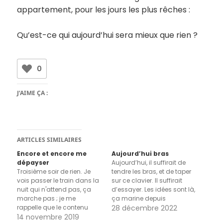
appartement, pour les jours les plus rêches :
Qu’est-ce qui aujourd’hui sera mieux que rien ?
0
J’AIME ÇA :
ARTICLES SIMILAIRES
Encore et encore me
Aujourd’hui bras
dépayser
Aujourd’hui, il suffirait de
Troisième soir de rien. Je
tendre les bras, et de taper
vois passer le train dans la
sur ce clavier. Il suffirait
nuit qui n'attend pas, ça
d’essayer. Les idées sont là,
marche pas ; je me
ça marine depuis
rappelle que le contenu
quelques semaines. Ça
28 décembre 2022
peut monter du bas vers le
14 novembre 2019
marine et ça stagne, je me