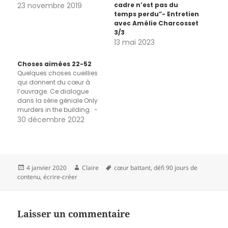
23 novembre 2019
cadre n’est pas du
temps perdu”- Entretien
avec Amélie Charcosset
3/3
13 mai 2023
Choses aimées 22-52
Quelques choses cueillies
qui donnent du cœur à
l’ouvrage. Ce dialogue
dans la série géniale Only
murders in the building : -
We don't want to make a
30 décembre 2022
mess of this. - AH HA !, lean
in for the nugget, folks. Are
you ready for the nugget ?
Embrace the…
Publié
Auteur
Mots-
4 janvier 2020
Claire
cœur battant
,
défi 90 jours de
le
clés
contenu
,
écrire-créer
Laisser un commentaire