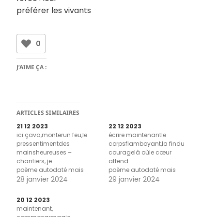
préférer les vivants
0
J’AIME ÇA :
ARTICLES SIMILAIRES
21 12 2023
22 12 2023
ici çava,monterun feu,le
écrire maintenantle
pressentimentdes
corpsflamboyant,la findu
mainsheureuses –
couragelà oùle cœur
chantiers, je
attend
poème autodaté mais
poème autodaté mais
aussi poème de titres
28 janvier 2024
aussi poème de titres
29 janvier 2024
20 12 2023
maintenant,