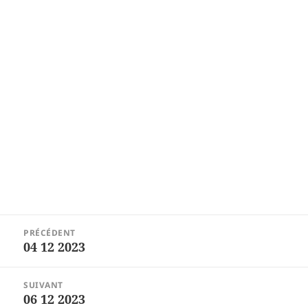
Navigation
PRÉCÉDENT
de
04 12 2023
Article
l’article
précédent :
SUIVANT
06 12 2023
Article