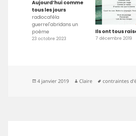
Aujourd’hui comme
tous les jours
radiocaféla
guerrel'abridans un
Ils ont tous rai
poème
7 décembre 2019
23 octobre 2023
Publié
Auteur
Mots-
4 janvier 2019
Claire
contraintes d'
le
clés