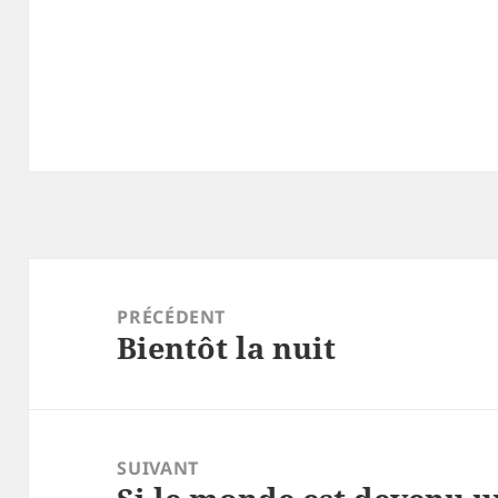
Navigation
de
PRÉCÉDENT
Bientôt la nuit
l’article
Article
précédent :
SUIVANT
Article