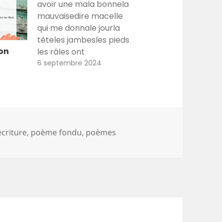
avoir une mala bonnela
mauvaisedire macelle
qui me donnale jourla
têteles jambesles pieds
son
les râles ont
débutédans la
6 septembre 2024
deuxièmenon troisième
semaine de juin tu te
rappelles, je me
rappelaistu te
rappelles, je me
écriture
,
poème fondu
,
poèmes
rappelais c'était tout
commel'acharnement
du soleil nos minuits en
clarté je l'appelaisma
tête crachaitson nom
son nomje…