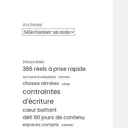
Archives
3 trucs bien
366 réels à prise rapide
au hasard wikipédia
choses
choses aimées
collage
contraintes
d'écriture
cœur battant
défi 90 jours de contenu
espaces compris
inktober