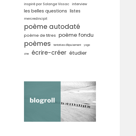
inspiré par Solange Vissac
interview
les belles questions
listes
mercredincipit
poème autodaté
poème fondu
poème de titres
poèmes
tentatives d'épuisement
yoga
écrire-créer
étudier
zine