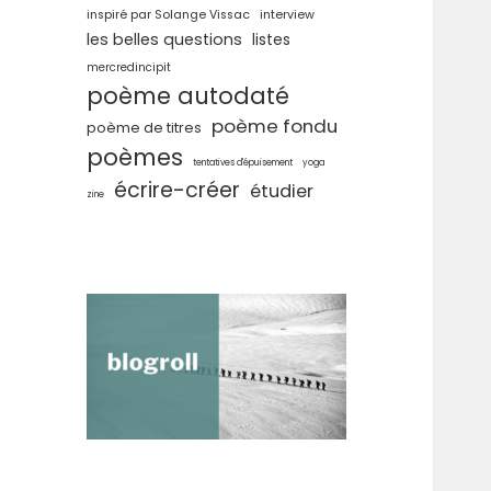
inspiré par Solange Vissac
interview
les belles questions
listes
mercredincipit
poème autodaté
poème fondu
poème de titres
poèmes
tentatives d'épuisement
yoga
écrire-créer
étudier
zine