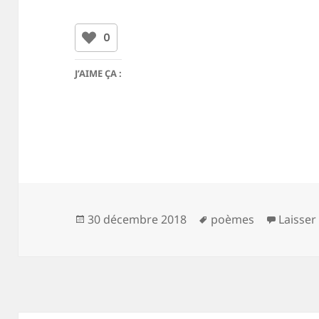
0
J’AIME ÇA :
Publié
Mots-
30 décembre 2018
poèmes
Laisse
le
clés