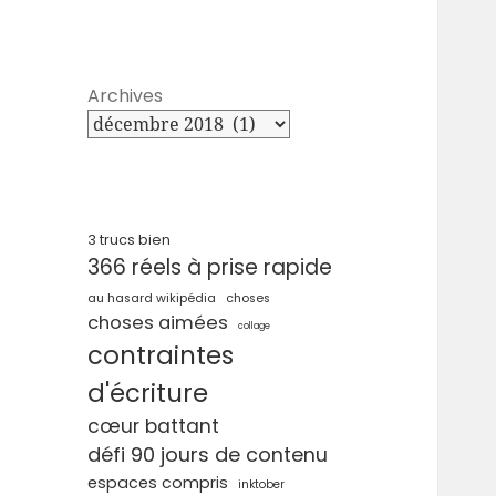
Archives
3 trucs bien
366 réels à prise rapide
au hasard wikipédia
choses
choses aimées
collage
contraintes
d'écriture
cœur battant
défi 90 jours de contenu
espaces compris
inktober