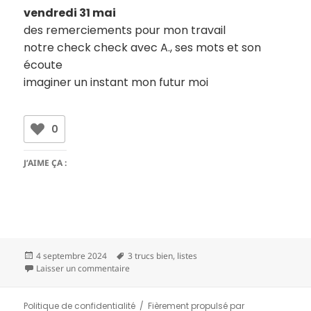
vendredi 31 mai
des remerciements pour mon travail
notre check check avec A., ses mots et son
écoute
imaginer un instant mon futur moi
0
J’AIME ÇA :
Publié
Mots-
4 septembre 2024
3 trucs bien
,
listes
le
clés
sur 3 trucs bien – jours de mai
Laisser un commentaire
Politique de confidentialité
Fièrement propulsé par