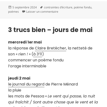
Publié
Mots-
5 septembre 2024
contraintes d'écriture
,
poème fondu
,
le
clés
sur cette nuit-là
poèmes
Laisser un commentaire
3 trucs bien – jours de mai
mercredi 1er mai
la réponse de
Claire Bretécher
, la netteté de
son «
rien !
» (
à 3’1
1
)
commencer un poème fondu
l’orage interminable
jeudi 2 mai
le journal du regard
de Pierre Ménard
la pluie
les mots de Pessoa «
Le vent qui passe, la nuit
qui fraîchit / Sont autre chose que le vent et la