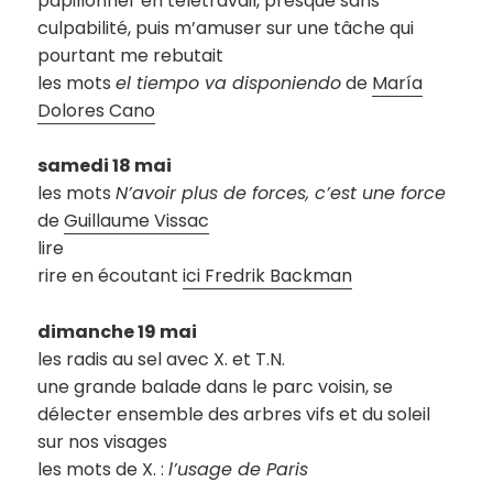
papillonner en télétravail, presque sans
culpabilité, puis m’amuser sur une tâche qui
pourtant me rebutait
les mots
el tiempo va disponiendo
de
María
Dolores Cano
samedi 18 mai
les mots
N’avoir plus de forces, c’est une force
de
Guillaume Vissac
lire
rire en écoutant
ici Fredrik Backman
dimanche 19 mai
les radis au sel avec X. et T.N.
une grande balade dans le parc voisin, se
délecter ensemble des arbres vifs et du soleil
sur nos visages
les mots de X. :
l’usage de Paris