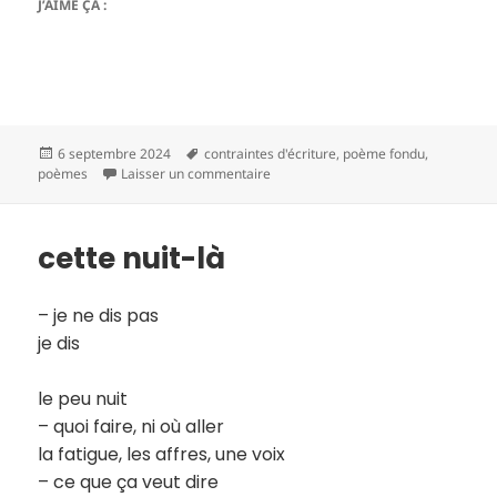
J’AIME ÇA :
Publié
Mots-
6 septembre 2024
contraintes d'écriture
,
poème fondu
,
le
clés
sur une syllabe
poèmes
Laisser un commentaire
cette nuit-là
– je ne dis pas
je dis
le peu nuit
– quoi faire, ni où aller
la fatigue, les affres, une voix
– ce que ça veut dire