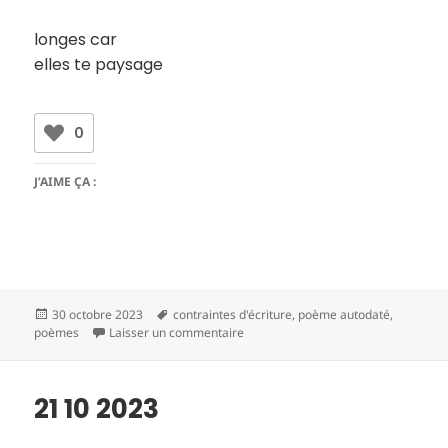
longes car
elles te paysage
0
J’AIME ÇA :
Publié
Mots-
30 octobre 2023
contraintes d'écriture
,
poème autodaté
,
le
clés
sur 21 10 2023
poèmes
Laisser un commentaire
21 10 2023