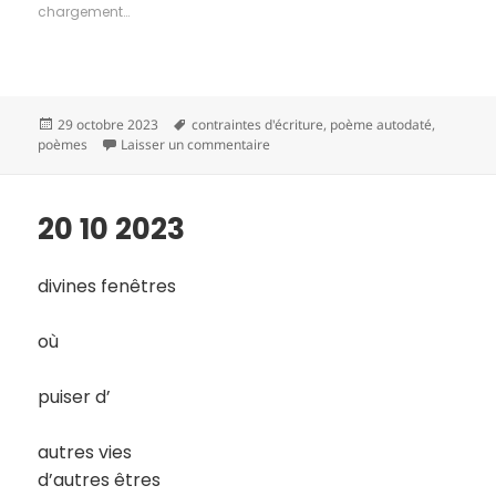
chargement…
Publié
Mots-
29 octobre 2023
contraintes d'écriture
,
poème autodaté
,
le
clés
sur 20 10 2023
poèmes
Laisser un commentaire
20 10 2023
divines fenêtres
où
puiser d’
autres vies
d’autres êtres