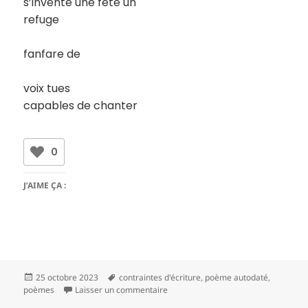
s’invente une fête un
refuge
fanfare de
voix tues
capables de chanter
0
J’AIME ÇA :
Publié
Mots-
25 octobre 2023
contraintes d'écriture
,
poème autodaté
,
le
clés
sur 15 10 2023
poèmes
Laisser un commentaire