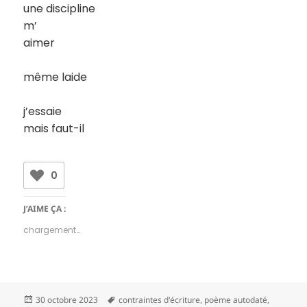
une discipline
m’
aimer
même laide
j’essaie
mais faut-il
0
J’AIME ÇA :
chargement…
Publié
Mots-
30 octobre 2023
contraintes d'écriture
,
poème autodaté
,