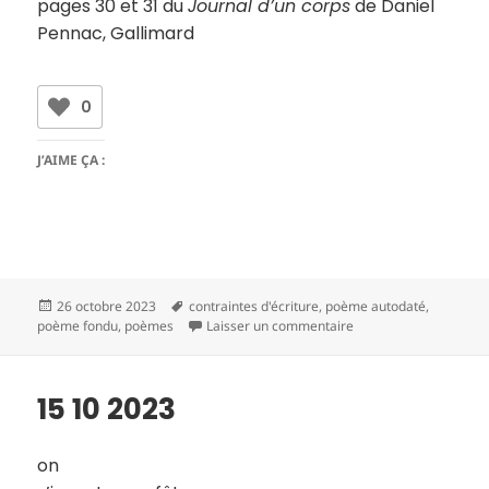
pages 30 et 31 du
Journal d’un corps
de Daniel
Pennac, Gallimard
0
J’AIME ÇA :
Publié
Mots-
26 octobre 2023
contraintes d'écriture
,
poème autodaté
,
le
clés
sur 16 10 2023
poème fondu
,
poèmes
Laisser un commentaire
15 10 2023
on