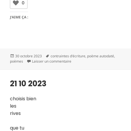
0
J’AIME ÇA :
Publié
Mots-
30 octobre 2023
contraintes d'écriture
,
poème autodaté
,
le
clés
sur 21 10 2023
poèmes
Laisser un commentaire
21 10 2023
choisis bien
les
rives
que tu