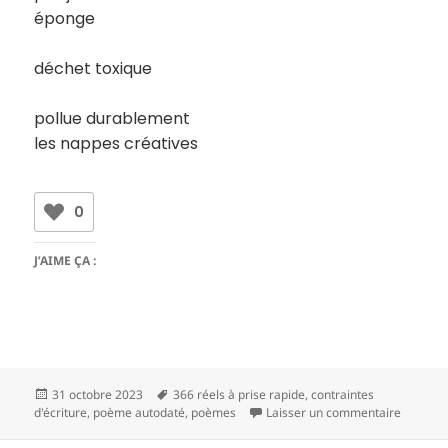
éponge
déchet toxique
pollue durablement
les nappes créatives
0
J’AIME ÇA :
Publié
Mots-
31 octobre 2023
366 réels à prise rapide
,
contraintes
le
clés
sur 23 1
d'écriture
,
poème autodaté
,
poèmes
Laisser un commentaire