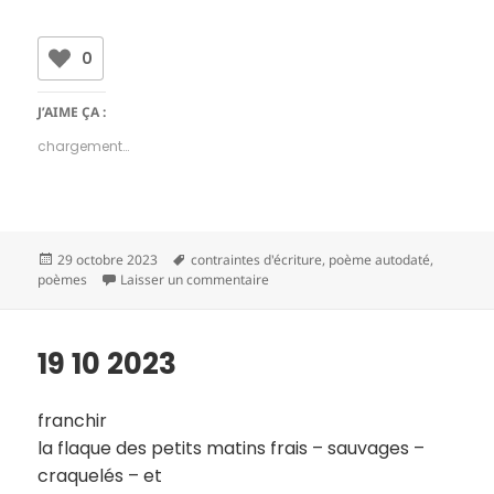
0
J’AIME ÇA :
chargement…
Publié
Mots-
29 octobre 2023
contraintes d'écriture
,
poème autodaté
,
le
clés
sur 20 10 2023
poèmes
Laisser un commentaire
19 10 2023
franchir
la flaque des petits matins frais – sauvages –
craquelés – et