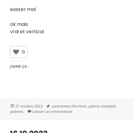
exister mal
ok mais
vrai et vertical
0
J’AIME ÇA :
Publié
Mots-
27 octobre 2023
contraintes d'écriture
,
poème autodaté
,
le
clés
sur 17 10 2023
poèmes
Laisser un commentaire