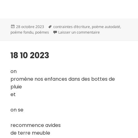
Publié
Mots-
28 octobre 2023
contraintes d'écriture
,
poème autodaté
,
le
clés
sur 19 10 2023
poème fondu
,
poèmes
Laisser un commentaire
18 10 2023
on
promène nos enfances dans des bottes de
pluie
et
on se
recommence avides
de terre meuble