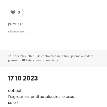
0
J’AIME ÇA :
chargement…
Publié
Mots-
27 octobre 2023
contraintes d'écriture
,
poème autodaté
,
le
clés
sur 18 10 2023
poèmes
Laisser un commentaire
17 10 2023
debout
l’aigreur les petites jalousies le cœur
sale !