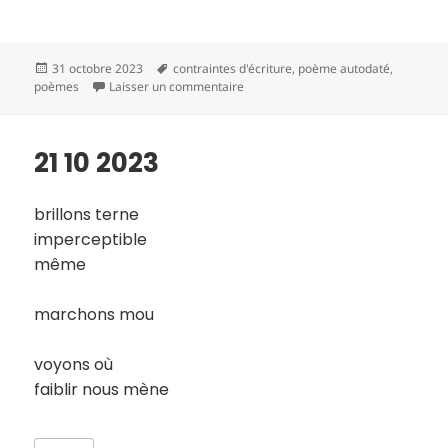
Publié
Mots-
31 octobre 2023
contraintes d'écriture
,
poème autodaté
,
le
clés
sur 22 10 2023
poèmes
Laisser un commentaire
21 10 2023
brillons terne
imperceptible
même
marchons mou
voyons où
faiblir nous mène