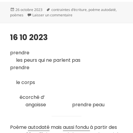
Publié
Mots-
26 octobre 2023
contraintes d'écriture
,
poème autodaté
,
le
clés
sur 16 10 2023
poèmes
Laisser un commentaire
16 10 2023
prendre
les peurs qui ne parlent pas
prendre
le corps
écorché d’
angoisse prendre peau
Poème
autodaté
mais
aussi fondu
à partir des