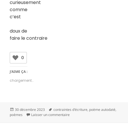
curieusement
comme
c’est
doux de
faire le contraire
0
J’AIME ÇA :
chargement…
Publié
Mots-
30 décembre 2023
contraintes d'écriture
,
poème autodaté
,
le
clés
sur 23 11 2023
poèmes
Laisser un commentaire