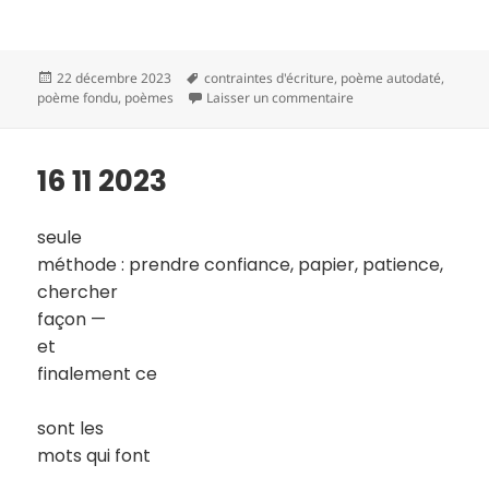
Publié
Mots-
22 décembre 2023
contraintes d'écriture
,
poème autodaté
,
le
clés
sur 17 11 2023
poème fondu
,
poèmes
Laisser un commentaire
16 11 2023
seule
méthode : prendre confiance, papier, patience,
chercher
façon —
et
finalement ce
sont les
mots qui font