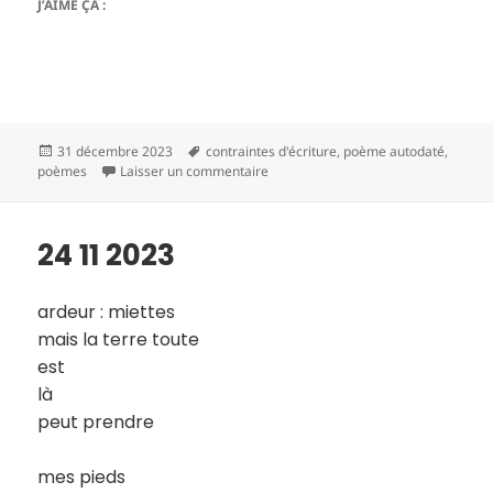
J’AIME ÇA :
Publié
Mots-
31 décembre 2023
contraintes d'écriture
,
poème autodaté
,
le
clés
sur 25 11 2023
poèmes
Laisser un commentaire
24 11 2023
ardeur : miettes
mais la terre toute
est
là
peut prendre
mes pieds