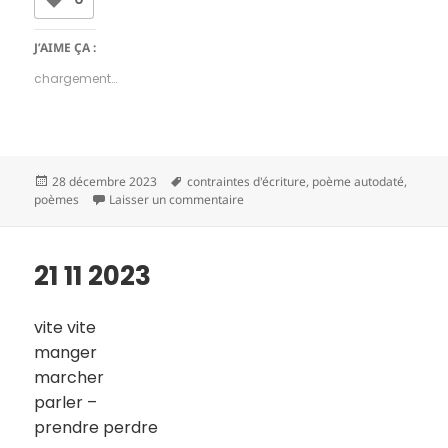
J’AIME ÇA :
chargement…
Publié
Mots-
28 décembre 2023
contraintes d'écriture
,
poème autodaté
,
le
clés
sur 22 11 2023
poèmes
Laisser un commentaire
21 11 2023
vite vite
manger
marcher
parler –
prendre perdre