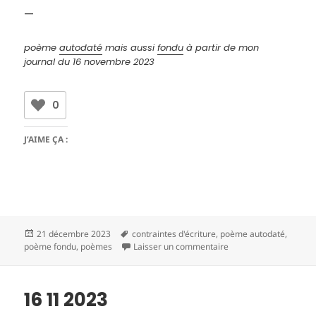
—
poème
autodaté
mais aussi
fondu
à partir de mon
journal
du 16 novembre 2023
0
J’AIME ÇA :
Publié
Mots-
21 décembre 2023
contraintes d'écriture
,
poème autodaté
,
le
clés
sur 16 11 2023
poème fondu
,
poèmes
Laisser un commentaire
16 11 2023