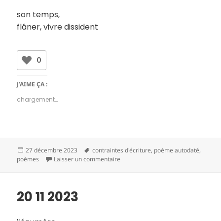
son temps,
flâner, vivre dissident
0
J’AIME ÇA :
chargement…
Publié
Mots-
27 décembre 2023
contraintes d'écriture
,
poème autodaté
,
le
clés
sur 21 11 2023
poèmes
Laisser un commentaire
20 11 2023