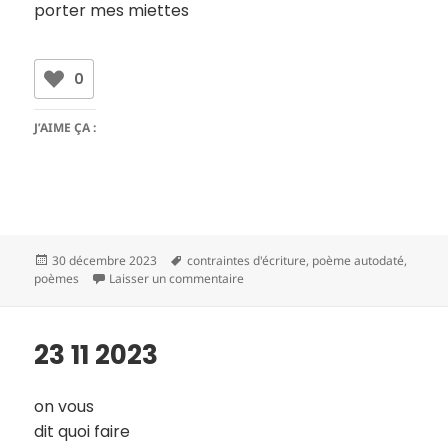
porter mes miettes
0
J’AIME ÇA :
Publié
Mots-
30 décembre 2023
contraintes d'écriture
,
poème autodaté
,
le
clés
sur 24 11 2023
poèmes
Laisser un commentaire
23 11 2023
on vous
dit quoi faire