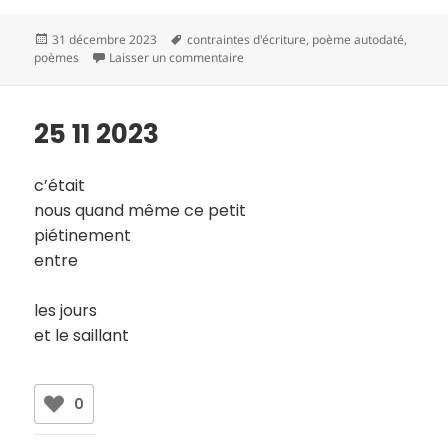
Publié
Mots-
31 décembre 2023
contraintes d'écriture
,
poème autodaté
,
le
clés
sur 26 11 2023
poèmes
Laisser un commentaire
25 11 2023
c’était
nous quand même ce petit
piétinement
entre
les jours
et le saillant
0