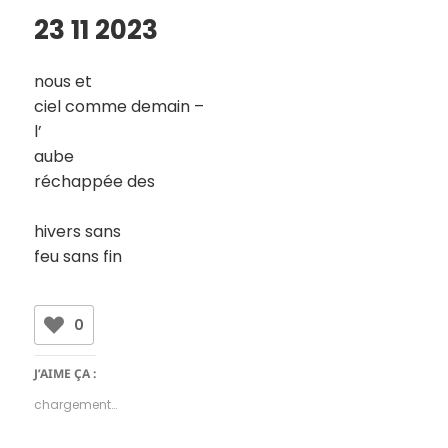
23 11 2023
nous et
ciel comme demain –
l’
aube
réchappée des
hivers sans
feu sans fin
0
J’AIME ÇA :
chargement…