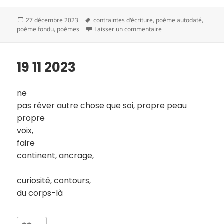
Publié
Mots-
27 décembre 2023
contraintes d'écriture
,
poème autodaté
,
le
clés
sur 20 11 2023
poème fondu
,
poèmes
Laisser un commentaire
19 11 2023
ne
pas rêver autre chose que soi, propre peau
propre
voix,
faire
continent, ancrage,
curiosité, contours,
du corps-là