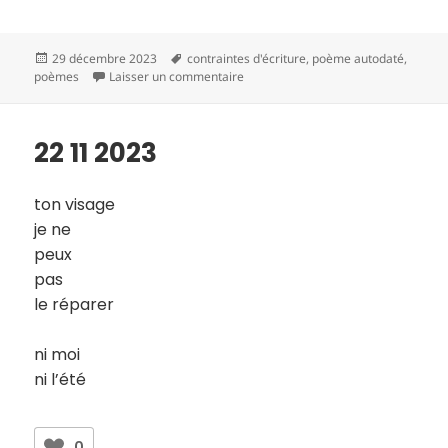
Publié
Mots-
29 décembre 2023
contraintes d'écriture
,
poème autodaté
,
le
clés
sur 23 11 2023
poèmes
Laisser un commentaire
22 11 2023
ton visage
je ne
peux
pas
le réparer
ni moi
ni l’été
0