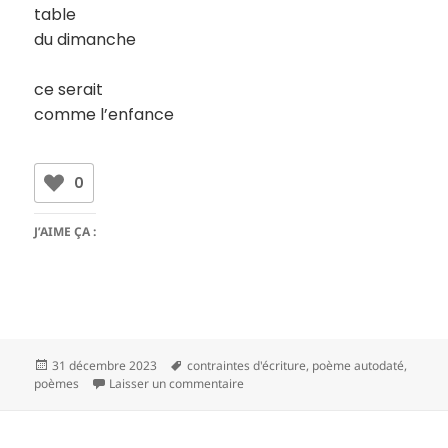
table
du dimanche
ce serait
comme l’enfance
0
J’AIME ÇA :
Publié
Mots-
31 décembre 2023
contraintes d'écriture
,
poème autodaté
,
le
clés
sur 27 11 2023
poèmes
Laisser un commentaire