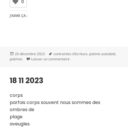
0
J’AIME ÇA :
Publié
Mots-
26 décembre 2023
contraintes d'écriture
,
poème autodaté
,
le
clés
sur 19 11 2023
poèmes
Laisser un commentaire
18 11 2023
corps
parfois corps souvent nous sommes des
ombres de
plage
aveugles