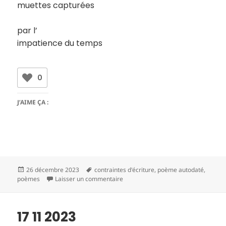
muettes capturées
par l’
impatience du temps
0
J’AIME ÇA :
Publié
Mots-
26 décembre 2023
contraintes d'écriture
,
poème autodaté
,
le
clés
sur 18 11 2023
poèmes
Laisser un commentaire
17 11 2023