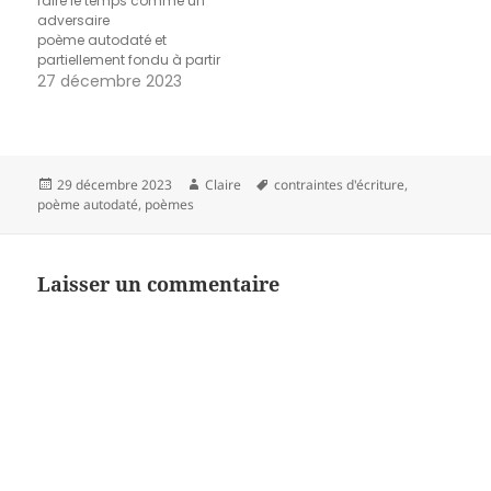
faire le temps comme un
adversaire
poème autodaté et
partiellement fondu à partir
de mon journal du 20
27 décembre 2023
novembre 2023
Publié
Auteur
Mots-
29 décembre 2023
Claire
contraintes d'écriture
,
le
clés
poème autodaté
,
poèmes
Laisser un commentaire