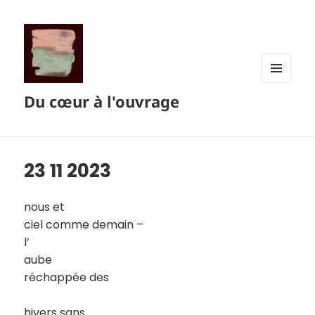
MENU
Du cœur à l'ouvrage
ET
WIDGETS
23 11 2023
nous et
ciel comme demain –
l’
aube
réchappée des
hivers sans