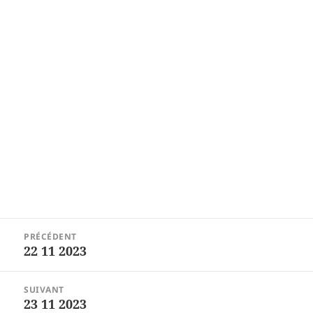
Navigation
PRÉCÉDENT
de
22 11 2023
Article
l’article
précédent :
SUIVANT
23 11 2023
Article