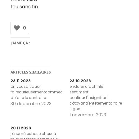
feu sans fin
0
J’AIME ÇA :
ARTICLES SIMILAIRES
23 11 2023
23 10 2023
on vousdit quoi
endurer crachinle
fairecurieusementcommec'estdoux
sentiment
defaire le contraire
continud'insignifiant
30 décembre 2023
côtoyantl'entêtementà faire
signe
1 novembre 2023
20 11 2023
j'énumèrechose choseà