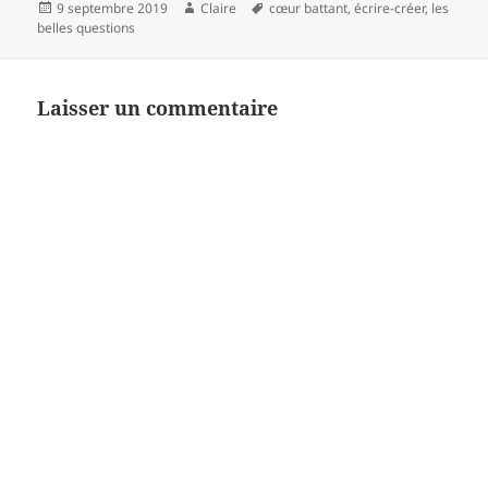
Publié
Auteur
Mots-
9 septembre 2019
Claire
cœur battant
,
écrire-créer
,
les
le
clés
belles questions
Laisser un commentaire