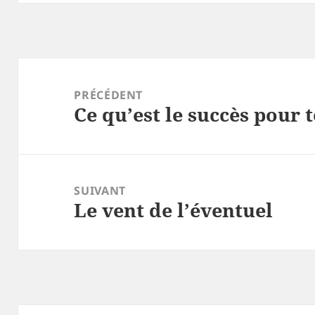
Navigation
de
PRÉCÉDENT
Ce qu’est le succès pour t
l’article
Article
précédent :
SUIVANT
Le vent de l’éventuel
Article
suivant :