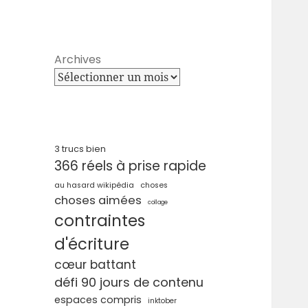
Archives
3 trucs bien
366 réels à prise rapide
au hasard wikipédia
choses
choses aimées
collage
contraintes
d'écriture
cœur battant
défi 90 jours de contenu
espaces compris
inktober