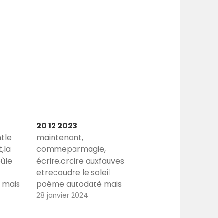
20 12 2023
tle
maintenant,
,la
commeparmagie,
oùle
écrire,croire auxfauves
etrecoudre le soleil
 mais
poème autodaté mais
itres
aussi poème de titres
28 janvier 2024