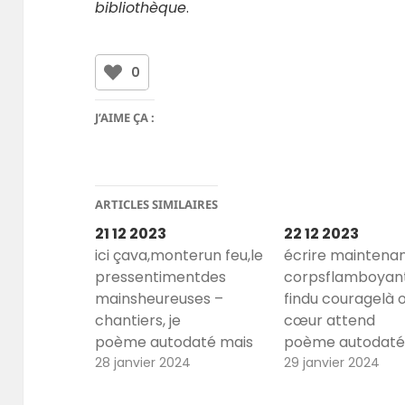
bibliothèque
.
0
J’AIME ÇA :
ARTICLES SIMILAIRES
21 12 2023
22 12 2023
ici çava,monterun feu,le
écrire maintenan
pressentimentdes
corpsflamboyant
mainsheureuses –
findu couragelà 
chantiers, je
cœur attend
poème autodaté mais
poème autodaté
aussi poème de titres
28 janvier 2024
aussi poème de t
29 janvier 2024