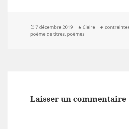
Publié
Auteur
Mots-
7 décembre 2019
Claire
contraintes
le
clés
poème de titres
,
poèmes
Laisser un commentaire