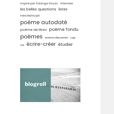
inspiré par Solange Vissac
interview
les belles questions
listes
mercredincipit
poème autodaté
poème fondu
poème de titres
poèmes
tentatives d'épuisement
yoga
écrire-créer
étudier
zine