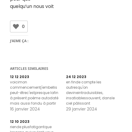
quelqu’un nous voit
0
J’AIME ÇA :
ARTICLES SIMILAIRES
12 12 2023
24 12 2023
voicimon
en finde compte les
commencementj'embellis
autresqu'on
peut-êtrec'estpresque lafin
devineintraduisibles,
à présent poème autodaté
insatiablessouvent, dansle
mais aussi fondu à partir
ciel pâlissant
des pages 8 et 9 de Molloy
16 janvier 2024
poème autodaté mais
29 janvier 2024
de Samuel Beckett (Les
ausi fondu à partir des
Éditions de Minuit,
pages 10 et 11 de Molloy de
12 10 2023
1951/1982)
Samuel Beckett (Les
riende plusfatigantque
Éditions de Minuit,