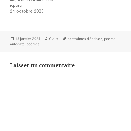
lesgens quiveulent vous
1951/1982)
réparer
24 octobre 2023
Publié
Auteur
Mots-
13 janvier 2024
Claire
contraintes d'écriture
,
poème
le
clés
autodaté
,
poèmes
Laisser un commentaire