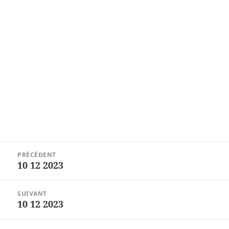
Navigation
PRÉCÉDENT
de
10 12 2023
Article
l’article
précédent :
SUIVANT
10 12 2023
Article
suivant :