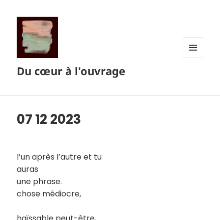
MENU
Du cœur à l'ouvrage
ET
WIDGETS
07 12 2023
l’un après l’autre et tu
auras
une phrase.
chose médiocre,
haïssable peut-être,