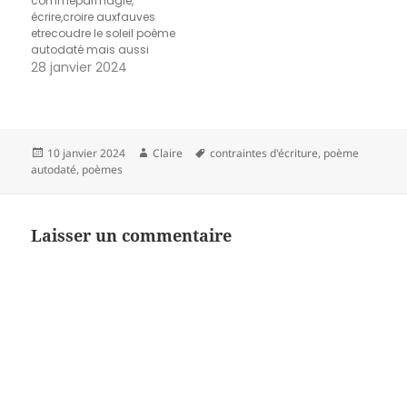
commeparmagie,
écrire,croire auxfauves
etrecoudre le soleil poème
autodaté mais aussi
poème de titres
28 janvier 2024
Publié
Auteur
Mots-
10 janvier 2024
Claire
contraintes d'écriture
,
poème
le
clés
autodaté
,
poèmes
Laisser un commentaire