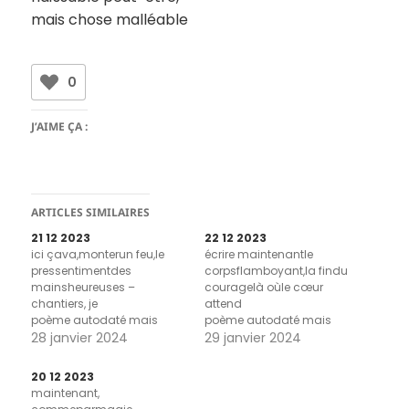
mais chose malléable
0
J’AIME ÇA :
ARTICLES SIMILAIRES
21 12 2023
22 12 2023
ici çava,monterun feu,le
écrire maintenantle
pressentimentdes
corpsflamboyant,la findu
mainsheureuses –
couragelà oùle cœur
chantiers, je
attend
poème autodaté mais
poème autodaté mais
aussi poème de titres
28 janvier 2024
aussi poème de titres
29 janvier 2024
20 12 2023
maintenant,