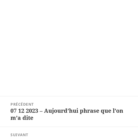
Navigation
PRÉCÉDENT
de
07 12 2023 – Aujourd’hui phrase que l’on
Article
l’article
m’a dite
précédent :
SUIVANT