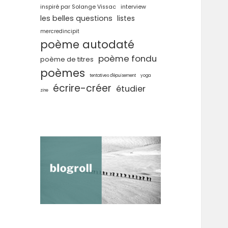
inspiré par Solange Vissac
interview
les belles questions
listes
mercredincipit
poème autodaté
poème fondu
poème de titres
poèmes
tentatives d'épuisement
yoga
écrire-créer
étudier
zine