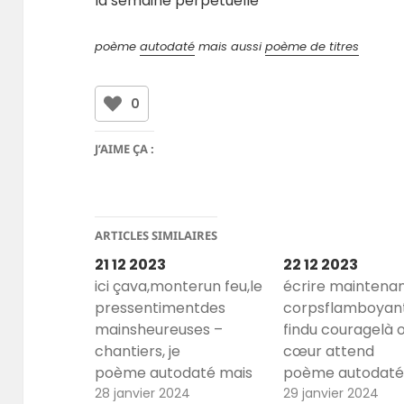
la semaine perpétuelle
poème
autodaté
mais aussi
poème de titres
0
J’AIME ÇA :
ARTICLES SIMILAIRES
21 12 2023
22 12 2023
ici çava,monterun feu,le
écrire maintenan
pressentimentdes
corpsflamboyant
mainsheureuses –
findu couragelà 
chantiers, je
cœur attend
poème autodaté mais
poème autodaté
aussi poème de titres
28 janvier 2024
aussi poème de t
29 janvier 2024