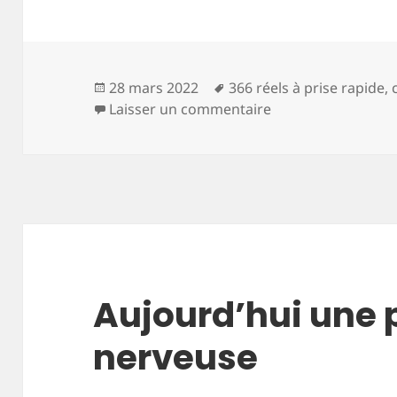
Publié
Mots-
28 mars 2022
366 réels à prise rapide
,
le
clés
sur Aujourd’hui act
Laisser un commentaire
Aujourd’hui une
nerveuse