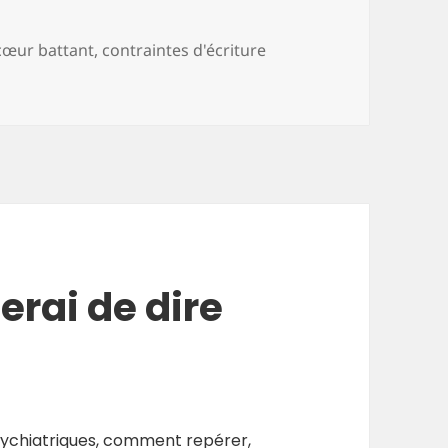
cœur battant
,
contraintes d'écriture
ne personne nerveuse
erai de dire
psychiatriques, comment repérer,