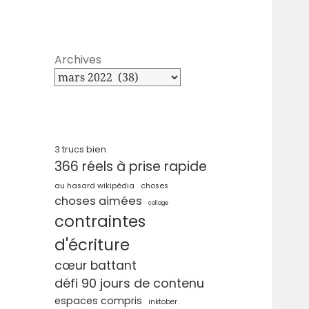
Archives
3 trucs bien
366 réels à prise rapide
au hasard wikipédia
choses
choses aimées
collage
contraintes
d'écriture
cœur battant
défi 90 jours de contenu
espaces compris
inktober