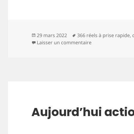
Publié
Mots-
29 mars 2022
366 réels à prise rapide
,
le
clés
sur Aujourd’hui ça
Laisser un commentaire
Aujourd’hui actio