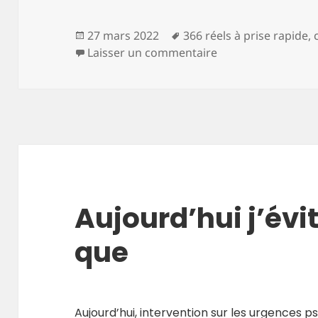
Publié
Mots-
27 mars 2022
366 réels à prise rapide
,
le
clés
sur Aujourd’hui u
Laisser un commentaire
Aujourd’hui j’évit
que
Aujourd’hui, intervention sur les urgences 