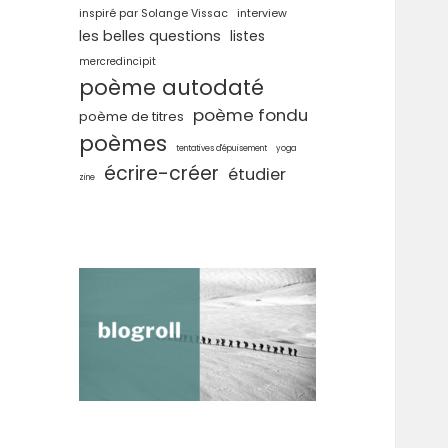
inspiré par Solange Vissac
interview
les belles questions
listes
mercredincipit
poème autodaté
poème fondu
poème de titres
poèmes
tentatives d'épuisement
yoga
écrire-créer
étudier
zine