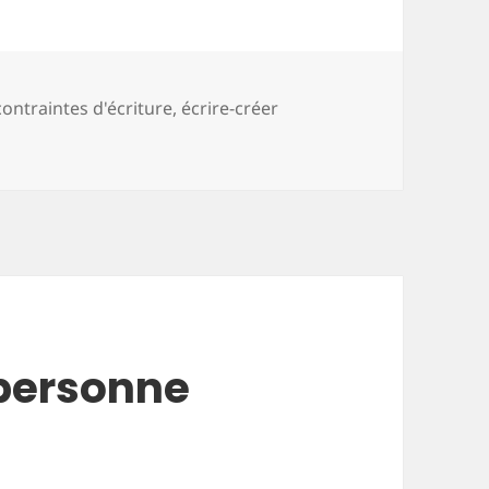
contraintes d'écriture
,
écrire-créer
ion éclair
 personne