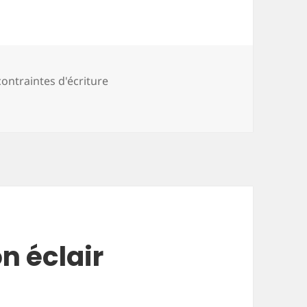
contraintes d'écriture
 change tout le temps
n éclair