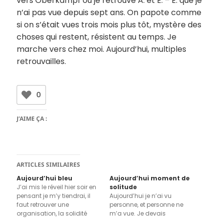
vers Oberkampf où je retrouve A. et E. – E. que je
n’ai pas vue depuis sept ans. On papote comme
si on s’était vues trois mois plus tôt, mystère des
choses qui restent, résistent au temps. Je
marche vers chez moi. Aujourd’hui, multiples
retrouvailles.
0
J’AIME ÇA :
ARTICLES SIMILAIRES
Aujourd’hui bleu
Aujourd’hui moment de
J’ai mis le réveil hier soir en
solitude
pensant je m’y tiendrai, il
Aujourd’hui je n’ai vu
faut retrouver une
personne, et personne ne
organisation, la solidité
m’a vue. Je devais