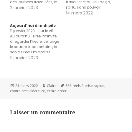
des journées travaillées, le
travailler et au lieu de ça,
sens du temps. La douce
2 janvier 2023
j’ai lu, sans pouvoir
fierté ce matin d’avoir
m’arrêter. Envoûtée par ce
14 mars 2022
réussi. Pour autant, se lever
livre atroce et
ne suffit pas, je traîne une
magnifique, My Absolute
Aujourd’hui à midi pile
heure radio-café dans la
Darling, lourd dans mon
11 janvier 2023 - sur le vif
pénombre, le jour enfin se…
cœur et dans mes mains.
Aujourd’hui le réel m’invite
Je déjeune devant The
à regarder l’heure. Je longe
bookshop sur Arte, un film
le square et sa fontaine, le
un peu raté…
son de l’eau m’apaise
dans le bruit de Paris, il
11 janvier 2023
n’est pas encore midi. Je
suis dans le métro, une
femme porte trois
parapluies, un pourquoi me
traverse…
Publié
Auteur
Mots-
21 mars 2022
Claire
366 réels à prise rapide
,
le
clés
contraintes d'écriture
,
écrire-créer
Laisser un commentaire