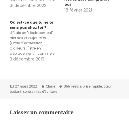
oui
de bilan qui m’évoque des
31 décembre 2022
18 février 2021
réunions poussiéreuses et
saturées d’affreux
powerpoint. Revenons à
Où est-ce que tu ne te
nos moutons, cet exercice
sens pas chez toi ?
de bilannée consiste à
J'étais en "déplacement"
extraire des choses faites,
hier soir et aujourd'hui.
vécues, ce…
(Drôle d'expression
d'ailleurs : "être en
déplacement"...comme si
on nous avait bougé
3 décembre 2019
malgré nous sur un
échiquier.) La journée se
déroulait dans un très bel
endroit, un truc un peu
exceptionnel même. Le
Publié
Auteur
Mots-
27 mars 2022
Claire
366 réels à prise rapide
,
cœur
concept de ce lieu, c'est
le
clés
battant
,
contraintes d'écriture
que tout est fait pour…
Laisser un commentaire