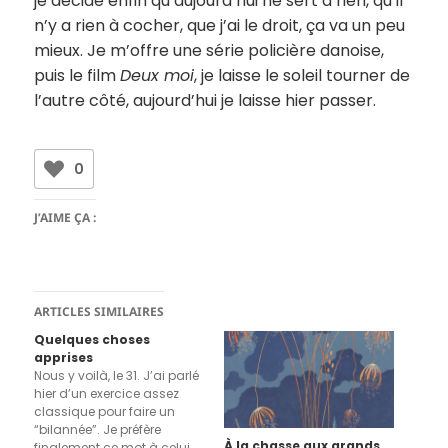
je décide enfin qu’aujourd’hui ne sert à rien, qu’il
n’y a rien à cocher, que j’ai le droit, ça va un peu
mieux. Je m’offre une série policière danoise,
puis le film
Deux moi
, je laisse le soleil tourner de
l’autre côté, aujourd’hui je laisse hier passer.
0
J’AIME ÇA :
ARTICLES SIMILAIRES
Quelques choses
apprises
Nous y voilà, le 31. J’ai parlé
hier d’un exercice assez
classique pour faire un
“bilannée”. Je préfère
À la chasse aux grands
finalement ce mot à celui