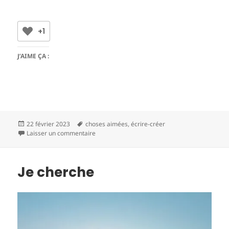
+1
J’AIME ÇA :
Publié
Mots-
22 février 2023
choses aimées
,
écrire-créer
le
clés
sur Choses aimées 23-06, 23-07, 23-presque 0
Laisser un commentaire
Je cherche