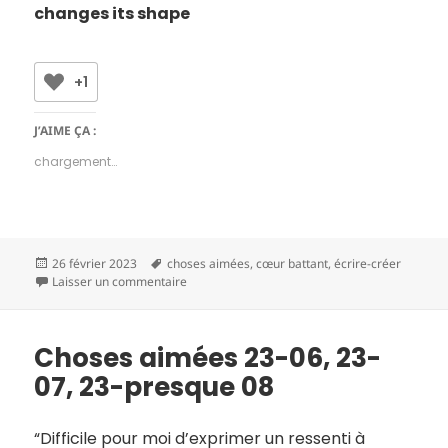
changes its shape
+1
J’AIME ÇA :
chargement…
Publié
Mots-
26 février 2023
choses aimées
,
cœur battant
,
écrire-créer
le
clés
sur Choses aimées 23-08
Laisser un commentaire
Choses aimées 23-06, 23-
07, 23-presque 08
“Difficile pour moi d’exprimer un ressenti à