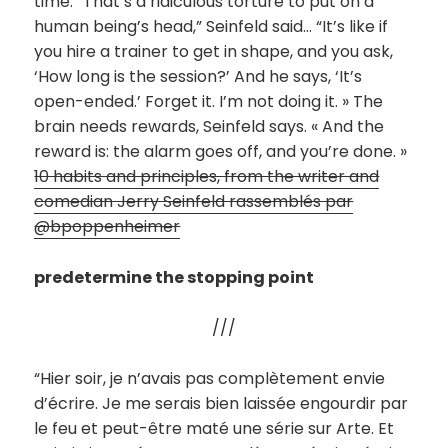
time. “That’s a ridiculous torture to put on a
human being’s head,” Seinfeld said… “It’s like if
you hire a trainer to get in shape, and you ask,
‘How long is the session?’ And he says, ‘It’s
open-ended.’ Forget it. I’m not doing it. » The
brain needs rewards, Seinfeld says. « And the
reward is: the alarm goes off, and you’re done. »
10 habits and principles, from the writer and
comedian Jerry Seinfeld rassemblés par
@bpoppenheimer
predetermine the stopping point
///
“Hier soir, je n’avais pas complètement envie
d’écrire. Je me serais bien laissée engourdir par
le feu et peut-être maté une série sur Arte. Et