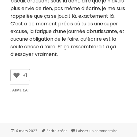
biscuit craquant sous la dent, dire que je n’avais
plus envie de rien, pas même d’écrire, je me suis
rappelée que ça se jouait là, exactement là.
C’est à ce moment précis où tu as une super
excuse, la fatigue d’une journée abrutissante, et
aucune obligation de le faire, qu’écrire est la
seule chose à faire. Et ça ressemblerait à ça
d’essayer vraiment.
+1
J’AIME ÇA :
Publié
Mots-
sur D’essay
6 mars 2023
écrire-créer
Laisser un commentaire
le
clés