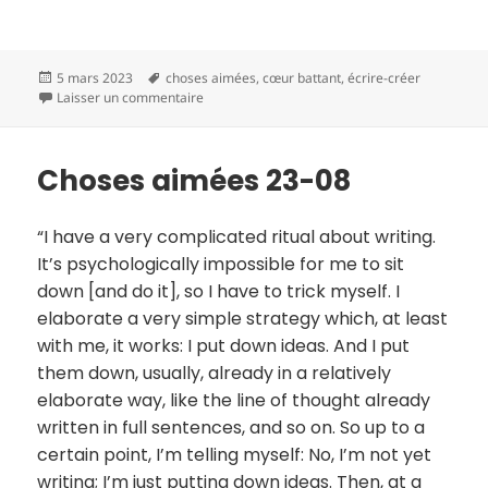
Publié
Mots-
5 mars 2023
choses aimées
,
cœur battant
,
écrire-créer
le
clés
sur Choses aimées 23-09
Laisser un commentaire
Choses aimées 23-08
“I have a very complicated ritual about writing.
It’s psychologically impossible for me to sit
down [and do it], so I have to trick myself. I
elaborate a very simple strategy which, at least
with me, it works: I put down ideas. And I put
them down, usually, already in a relatively
elaborate way, like the line of thought already
written in full sentences, and so on. So up to a
certain point, I’m telling myself: No, I’m not yet
writing; I’m just putting down ideas. Then, at a