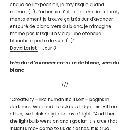
chaud de l’expédition, je m’y risque quand
même : (…) J’ai besoin d’être proche de la forêt,
mentalement je trouve ça très dur d’avancer
entouré de blanc, vers du blanc, je n’imagine
même pas lorsqu’il n’y a qu’une étendue
blanche à perte de vue…(…)”
David Larlet
– Jour 3
très dur d’avancer entouré de blanc, vers du
blanc
///
“Creativity – like human life itself – begins in
darkness. We need to acknowledge this. All too
often, we think only in terms of light: “And then
the lightbulb went on and I got it!” It is true that
insights may come to us as flashes. It is true