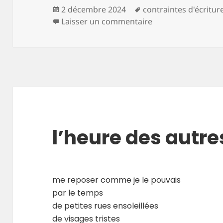
Publié
Mots-
2 décembre 2024
contraintes d'écritur
le
clés
sur de bleu et d’or
Laisser un commentaire
l’heure des autre
me reposer comme je le pouvais
par le temps
de petites rues ensoleillées
de visages tristes