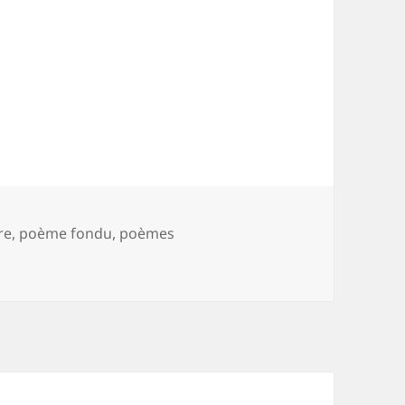
re
,
poème fondu
,
poèmes
age