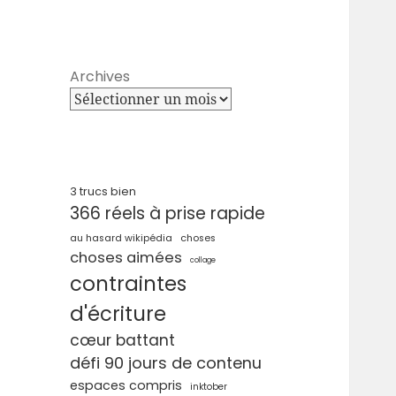
Archives
3 trucs bien
366 réels à prise rapide
au hasard wikipédia
choses
choses aimées
collage
contraintes
d'écriture
cœur battant
défi 90 jours de contenu
espaces compris
inktober