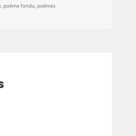
e
,
poème fondu
,
poèmes
s