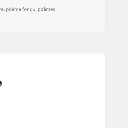
re
,
poème fondu
,
poèmes
res
e