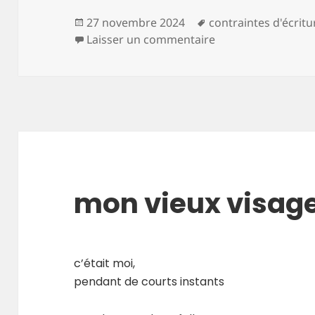
Publié
Mots-
27 novembre 2024
contraintes d'écritu
le
clés
sur l’heure des aut
Laisser un commentaire
mon vieux visag
c’était moi,
pendant de courts instants