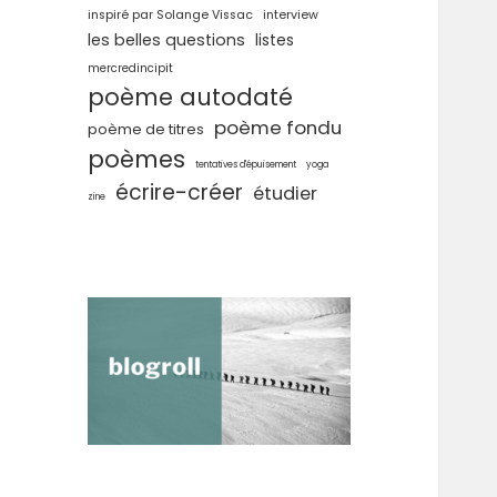
inspiré par Solange Vissac
interview
les belles questions
listes
mercredincipit
poème autodaté
poème fondu
poème de titres
poèmes
tentatives d'épuisement
yoga
écrire-créer
étudier
zine