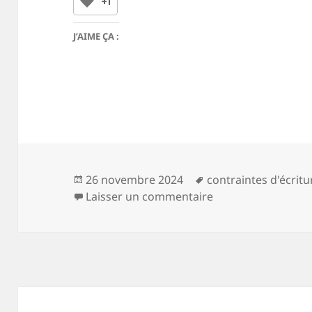
+1
J’AIME ÇA :
Publié
Mots-
26 novembre 2024
contraintes d'écritu
le
clés
sur mon vieux vis
Laisser un commentaire