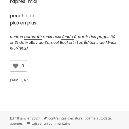
l’après-midi
penche de
plus en plus
poème
autodaté
mais ausi
fondu
à partir des pages 30
et 31 de
Molloy
de Samuel Beckett (Les Éditions de Minuit,
1951/1982)
0
J’AIME ÇA :
Publié
Mots-
18 janvier 2024
contraintes d'écriture
,
poème autodaté
,
le
clés
sur 14 12 2023
poèmes
Laisser un commentaire