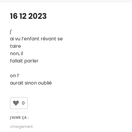
16 12 2023
j’
ai vu l’enfant rêvant se
taire
non, il
fallait parler
on l’
aurait sinon oublié
0
J’AIME ÇA :
chargement…