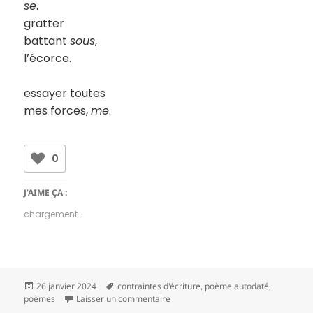
se
.
gratter
battant
sous
,
l’écorce.
essayer toutes
mes forces,
me
.
0
J’AIME ÇA :
chargement…
Publié
Mots-
26 janvier 2024
contraintes d'écriture
,
poème autodaté
,
le
clés
sur 17 12 2023
poèmes
Laisser un commentaire