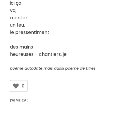
ici ça
va,
monter
un feu,
le pressentiment
des mains
heureuses – chantiers, je
poème
autodaté
mais aussi
poème de titres
0
J’AIME ÇA :