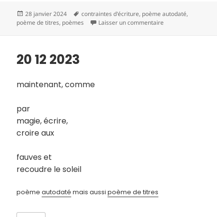
Publié
Mots-
28 janvier 2024
contraintes d'écriture
,
poème autodaté
,
le
clés
sur 21 12 2023
poème de titres
,
poèmes
Laisser un commentaire
20 12 2023
maintenant, comme
par
magie, écrire,
croire aux
fauves et
recoudre le soleil
poème
autodaté
mais aussi
poème de titres