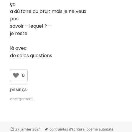
ça
a dû faire du bruit mais je ne veux
pas
savoir – lequel ? –
je reste
là avec
de sales questions
0
J’AIME ÇA :
chargement…
Publié
Mots-
27 janvier 2024
contraintes d'écriture
,
poème autodaté
,