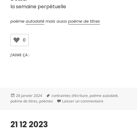
la semaine perpétuelle
poème
autodaté
mais aussi
poème de titres
0
J’AIME ÇA :
Publié
Mots-
28 janvier 2024
contraintes d'écriture
,
poème autodaté
,
le
clés
sur 21 12 2023
poème de titres
,
poèmes
Laisser un commentaire
21 12 2023