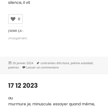
silence, il vit
0
J’AIME ÇA :
chargement…
Publié
Mots-
26 janvier 2024
contraintes d'écriture
,
poème autodaté
,
le
clés
sur 18 12 2023
poèmes
Laisser un commentaire
17 12 2023
au
murmure
je,
minuscule. essayer quand même,