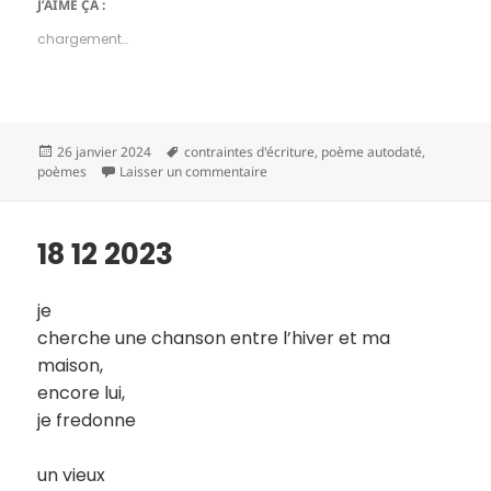
J’AIME ÇA :
chargement…
Publié
Mots-
26 janvier 2024
contraintes d'écriture
,
poème autodaté
,
le
clés
sur 19 12 2023
poèmes
Laisser un commentaire
18 12 2023
je
cherche une chanson entre l’hiver et ma
maison,
encore lui,
je fredonne
un vieux