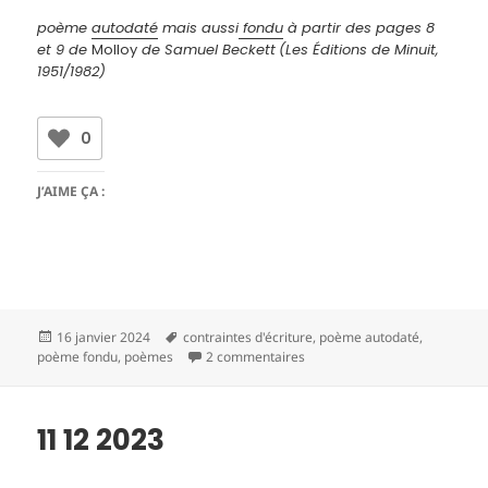
poème
autodaté
mais aussi
fondu
à partir des pages 8
et 9 de
Molloy
de Samuel Beckett
(Les Éditions de Minuit,
1951/1982)
0
J’AIME ÇA :
Publié
Mots-
16 janvier 2024
contraintes d'écriture
,
poème autodaté
,
le
clés
sur 12 12 2023
poème fondu
,
poèmes
2 commentaires
11 12 2023