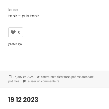
le. se
tenir – puis tenir.
0
J’AIME ÇA :
Publié
Mots-
27 janvier 2024
contraintes d'écriture
,
poème autodaté
,
le
clés
sur 20 12 2023
poèmes
Laisser un commentaire
19 12 2023