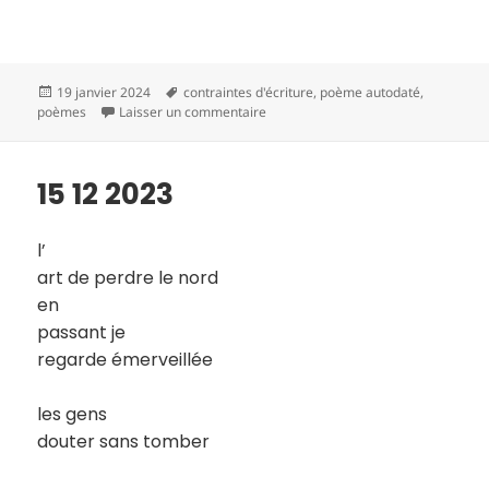
Publié
Mots-
19 janvier 2024
contraintes d'écriture
,
poème autodaté
,
le
clés
sur 16 12 2023
poèmes
Laisser un commentaire
15 12 2023
l’
art de perdre le nord
en
passant je
regarde émerveillée
les gens
douter sans tomber