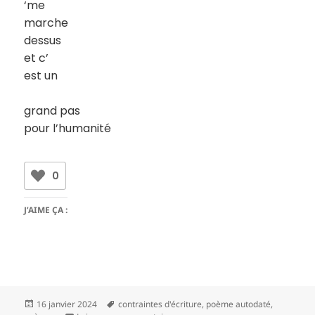
‘me
marche
dessus
et c’
est un
grand pas
pour l’humanité
0
J’AIME ÇA :
Publié
Mots-
16 janvier 2024
contraintes d'écriture
,
poème autodaté
,