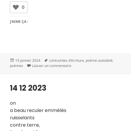
0
J’AIME ÇA :
Publié
Mots-
19 janvier 2024
contraintes d'écriture
,
poème autodaté
,
le
clés
sur 15 12 2023
poèmes
Laisser un commentaire
14 12 2023
on
a beau reculer emmêlés
ruisselants
contre terre,