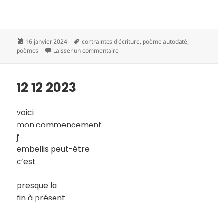
Publié
Mots-
16 janvier 2024
contraintes d'écriture
,
poème autodaté
,
le
clés
sur 13 12 2023
poèmes
Laisser un commentaire
12 12 2023
voici
mon commencement
j’
embellis peut-être
c’est
presque la
fin à présent