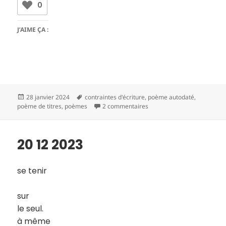
0
J’AIME ÇA :
Publié
Mots-
28 janvier 2024
contraintes d'écriture
,
poème autodaté
,
le
clés
sur 20 12 2023
poème de titres
,
poèmes
2 commentaires
20 12 2023
se tenir
sur
le seul.
à même