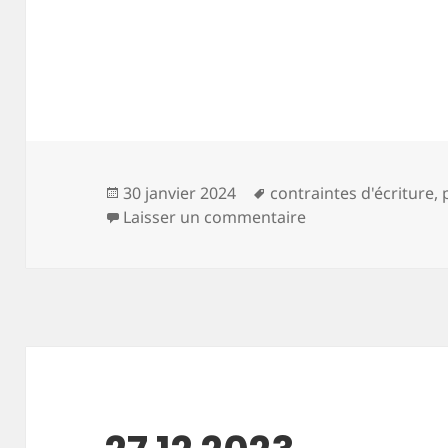
Publié
Mots-
30 janvier 2024
contraintes d'écriture
,
le
clés
sur 27 12 2023
Laisser un commentaire