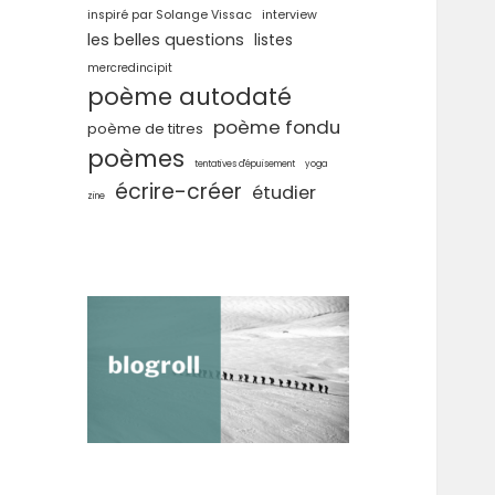
inspiré par Solange Vissac
interview
les belles questions
listes
mercredincipit
poème autodaté
poème fondu
poème de titres
poèmes
tentatives d'épuisement
yoga
écrire-créer
étudier
zine