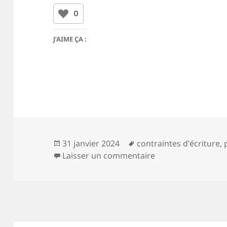
0
J’AIME ÇA :
Publié
Mots-
31 janvier 2024
contraintes d'écriture
,
le
clés
sur 29 12 2023
Laisser un commentaire