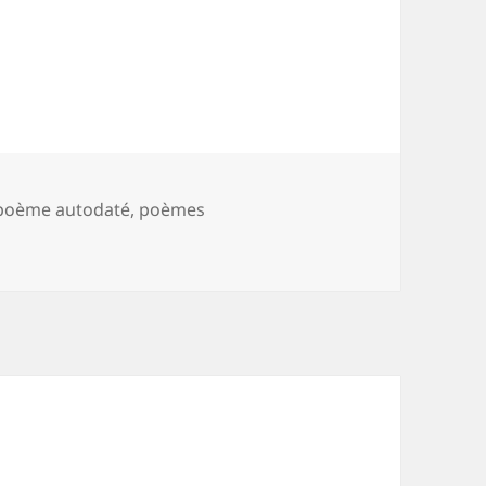
poème autodaté
,
poèmes