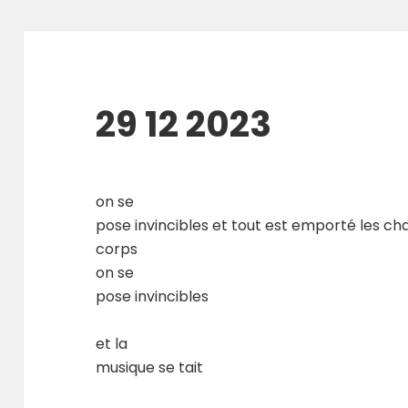
29 12 2023
on se
pose invincibles et tout est emporté les cha
corps
on se
pose invincibles
et la
musique se tait