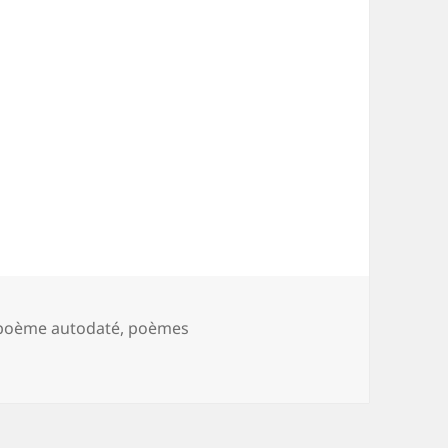
poème autodaté
,
poèmes