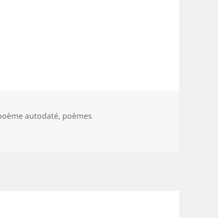
poème autodaté
,
poèmes