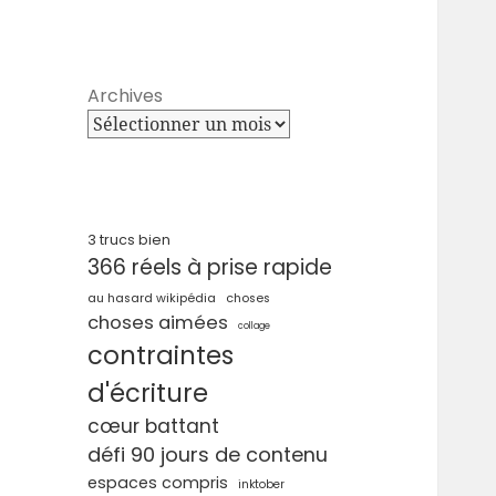
Archives
3 trucs bien
366 réels à prise rapide
au hasard wikipédia
choses
choses aimées
collage
contraintes
d'écriture
cœur battant
défi 90 jours de contenu
espaces compris
inktober