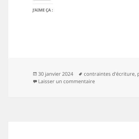
J’AIME ÇA :
Publié
Mots-
30 janvier 2024
contraintes d'écriture
,
le
clés
sur 28 12 2023
Laisser un commentaire