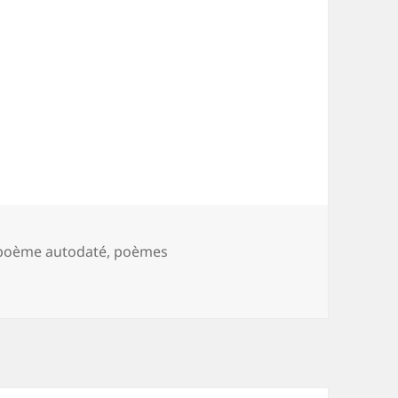
poème autodaté
,
poèmes