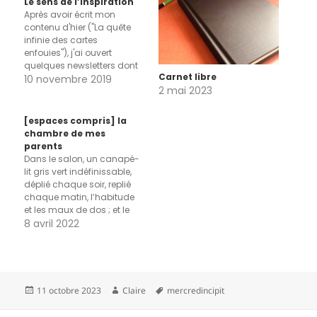
Le sens de l’inspiration
Après avoir écrit mon
contenu d'hier ("La quête
infinie des cartes
enfouies"), j'ai ouvert
quelques newsletters dont
Carnet libre
celle d'Austin Kleon et j'y ai
10 novembre 2019
2 mai 2023
découvert cet article qui
aurait pu très bien le
compléter : "Pourquoi c'est
[espaces compris] la
difficile d'imiter des dessins
chambre de mes
d'enfant ? ". En réponse à
parents
cette question qu'on lui
Dans le salon, un canapé-
pose,…
lit gris vert indéfinissable,
déplié chaque soir, replié
chaque matin, l’habitude
et les maux de dos ; et le
samedi trop tôt, dans le
8 avril 2022
noir, leur sommeil gâché
par la télé allumée, mes
dessins animés sous
casque. Silence, images
colorées.
Publié
Auteur
Mots-
11 octobre 2023
Claire
mercredincipit
#EspacesCompris — à
le
clés
partir de la…