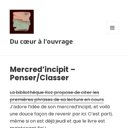
MENU
Du cœur à l'ouvrage
ET
WIDGETS
Mercred’incipit –
Penser/Classer
La bibliothèque Roz propose de citer les
premières phrases de sa lecture en cours
.
J’adore l’idée de son mercred’incipit, et voilà
une douce façon de revenir par ici. C’est parti,
même si on est déjà jeudi et que le livre est