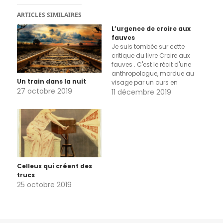
ARTICLES SIMILAIRES
L’urgence de croire aux
fauves
Je suis tombée sur cette
critique du livre Croire aux
fauves . C'est le récit d'une
anthropologue, mordue au
Un train dans la nuit
visage par un ours en
27 octobre 2019
Russie en 2015. À la lecture
11 décembre 2019
de l'article, j'ai ressenti
l'urgence de lire ce livre. Je
me suis précipitée le week-
end dernier dans ma
librairie, c'est…
Celleux qui créent des
trucs
25 octobre 2019