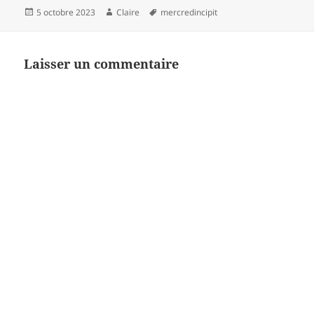
Publié
Auteur
Mots-
5 octobre 2023
Claire
mercredincipit
le
clés
Laisser un commentaire