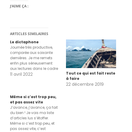
J’AIME ÇA :
ARTICLES SIMILAIRES
Le dictaphone
Journée très productive,
comparée aux soixante
dernières. Je me remets
enfin plus sérieusement
aux lectures dans le cadre
Tout ce qui est fait reste
de mes études, délaissées
11 avril 2022
à faire
en m'occupant de ce site à
22 décembre 2019
me perdre dans des détails
labyrinthiques, et en me
faisant de fausses
Même si c’est trop peu,
promesses "demain,
et pas assez vite
demain, toujours demain".
J’avance, j’avance, ça fait
En fin de matinée, j'ai…
du bien ! Je vois ma liste
d’articles lus s’étoffer.
Même si c’est trop peu, et
pas assez vite, c’est