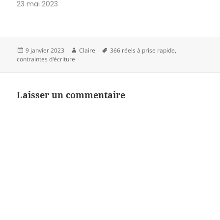
toujours toujours mieux
23 mai 2023
que rien. Dans Zotero, où je
rassemble ce qui est à lire,
pour limiter mes efforts et
mes tourments, je prends
simplement les…
Publié
Auteur
Mots-
9 janvier 2023
Claire
366 réels à prise rapide
,
le
clés
contraintes d'écriture
Laisser un commentaire