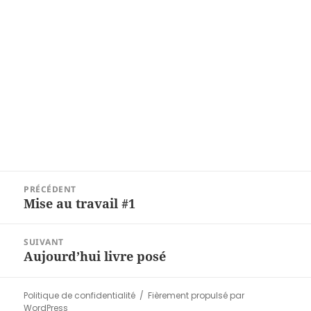
Navigation
PRÉCÉDENT
de
Mise au travail #1
Article
l’article
précédent :
SUIVANT
Aujourd’hui livre posé
Article
suivant :
Politique de confidentialité
Fièrement propulsé par
WordPress