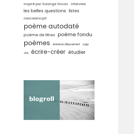
inspiré par Solange Vissac
interview
les belles questions
listes
mercredincipit
poème autodaté
poème fondu
poème de titres
poèmes
tentatives d'épuisement
yoga
écrire-créer
étudier
zine