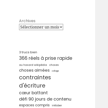
Archives
3 trucs bien
366 réels à prise rapide
au hasard wikipédia
choses
choses aimées
collage
contraintes
d'écriture
cœur battant
défi 90 jours de contenu
espaces compris
inktober