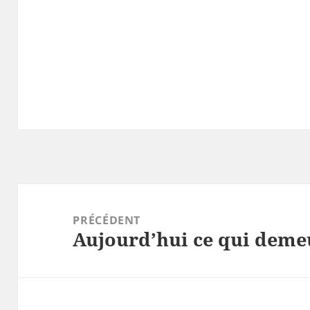
Navigation
de
PRÉCÉDENT
Aujourd’hui ce qui dem
l’article
Article
précédent :