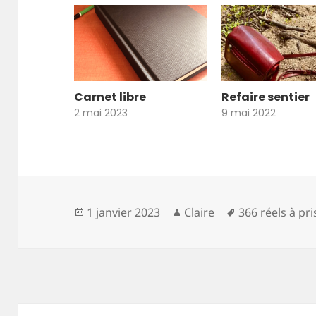
Carnet libre
Refaire sentier
2 mai 2023
9 mai 2022
Publié
Auteur
Mots-
1 janvier 2023
Claire
366 réels à pr
le
clés