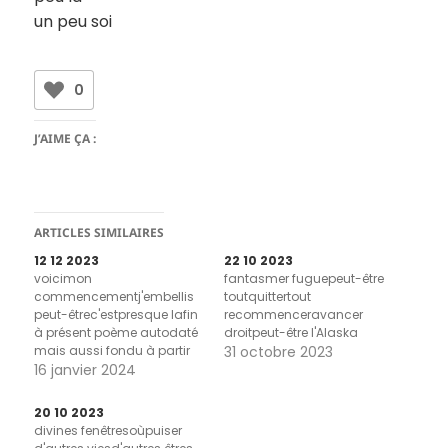
un peu soi
0
J’AIME ÇA :
ARTICLES SIMILAIRES
12 12 2023
22 10 2023
voicimon
fantasmer fuguepeut-être
commencementj'embellis
toutquittertout
peut-êtrec'estpresque lafin
recommenceravancer
à présent poème autodaté
droitpeut-être l'Alaska
mais aussi fondu à partir
31 octobre 2023
des pages 8 et 9 de Molloy
16 janvier 2024
de Samuel Beckett (Les
Éditions de Minuit,
20 10 2023
1951/1982)
divines fenêtresoùpuiser