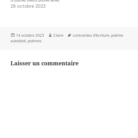
d'autres viesd'autres êtres
29 octobre 2023
Publié
Auteur
Mots-
14 octobre 2023
Claire
contraintes d'écriture
,
poème
le
clés
autodaté
,
poèmes
Laisser un commentaire