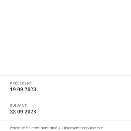
Navigation
PRÉCÉDENT
de
19 09 2023
Article
l’article
précédent :
SUIVANT
22 09 2023
Article
suivant :
Politique de confidentialité
Fièrement propulsé par