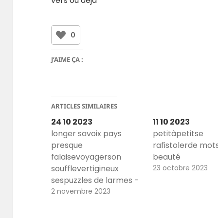
vers où déjà
0
J’AIME ÇA :
ARTICLES SIMILAIRES
24 10 2023
11 10 2023
longer savoix pays
petitàpetitse
presque
rafistolerde mot
falaisevoyagerson
beauté
soufflevertigineux
23 octobre 2023
sespuzzles de larmes -
- Poème autodaté mais
2 novembre 2023
aussi fondu à partir des
pages 30 et 31 de Ton