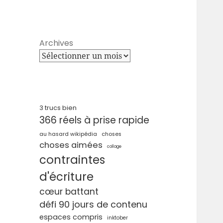
Archives
3 trucs bien
366 réels à prise rapide
au hasard wikipédia
choses
choses aimées
collage
contraintes
d'écriture
cœur battant
défi 90 jours de contenu
espaces compris
inktober