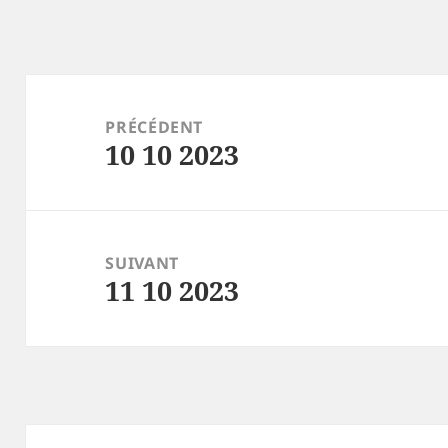
Navigation
de
PRÉCÉDENT
10 10 2023
l’article
Article
précédent :
SUIVANT
11 10 2023
Article
suivant :