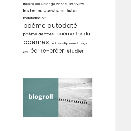
inspiré par Solange Vissac
interview
les belles questions
listes
mercredincipit
poème autodaté
poème fondu
poème de titres
poèmes
tentatives d'épuisement
yoga
écrire-créer
étudier
zine