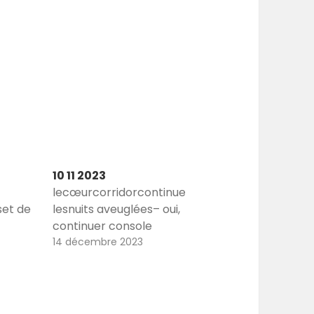
10 11 2023
lecœurcorridorcontinue
set de
lesnuits aveuglées– oui,
continuer console
14 décembre 2023