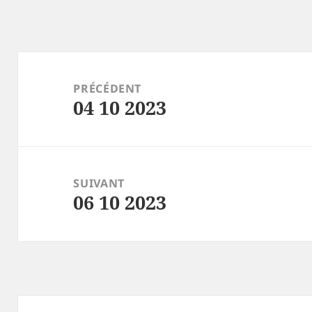
Navigation
de
PRÉCÉDENT
04 10 2023
l’article
Article
précédent :
SUIVANT
06 10 2023
Article
suivant :