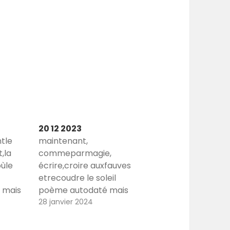
20 12 2023
tle
maintenant,
,la
commeparmagie,
oùle
écrire,croire auxfauves
etrecoudre le soleil
 mais
poème autodaté mais
itres
aussi poème de titres
28 janvier 2024