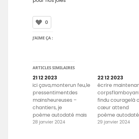
pour nos joies
0
J’AIME ÇA :
ARTICLES SIMILAIRES
21 12 2023
22 12 2023
ici çava,monterun feu,le
écrire maintenan
pressentimentdes
corpsflamboyant
mainsheureuses –
findu couragelà 
chantiers, je
cœur attend
poème autodaté mais
poème autodaté
aussi poème de titres
28 janvier 2024
aussi poème de t
29 janvier 2024