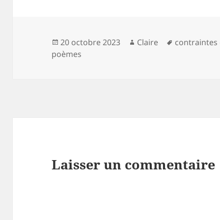
Publié
Auteur
Mots-
20 octobre 2023
Claire
contraintes 
le
clés
poèmes
Laisser un commentaire