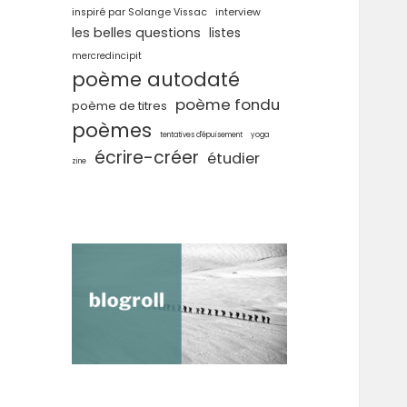
inspiré par Solange Vissac
interview
les belles questions
listes
mercredincipit
poème autodaté
poème fondu
poème de titres
poèmes
tentatives d'épuisement
yoga
écrire-créer
étudier
zine