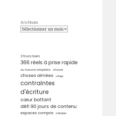
Archives
3 trucs bien
366 réels à prise rapide
au hasard wikipédia
choses
choses aimées
collage
contraintes
d'écriture
cœur battant
défi 90 jours de contenu
espaces compris
inktober